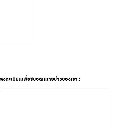
รพยาบาล
 ให้เหมาะ
hythm
ลงทะเบียนเพื่อรับจดหมายข่าวของเรา :
Email
*
Yes, subscribe me to your newsletter.
SUBSCRIBE