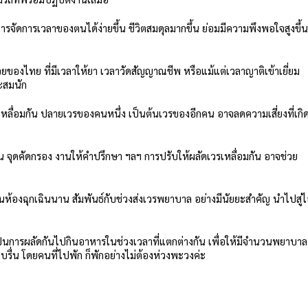
ริหารจัดการเวลาของตนได้ง่ายขึ้น ชีวิตสมดุลมากขึ้น ย่อมมีความพึงพอใจสูงขึ้
ของไทย ที่มีเวลาให้ยา เวลาวัดสัญญาณชีพ หรือแม้แต่เวลาญาติเข้าเยี่ยม
ะสมนัก
เหลื่อมกัน ปลายเวรของคนหนึ่ง เป็นต้นเวรของอีกคน อาจลดความเสี่ยงที่เกิ
น จุดคัดกรอง งานให้คำปรึกษา ฯลฯ การปรับให้ผลัดเวรเหลื่อมกัน อาจช่วย
งในห้องฉุกเฉินนาน สัมพันธ์กับช่วงส่งเวรพยาบาล อย่างมีนัยยะสำคัญ นำไปสู่
ต่เป็นการผลัดกันไปกินอาหารในช่วงเวลาที่แตกต่างกัน เพื่อให้มีจำนวนพยาบาล
รื่น โดยคนที่ไปพัก ก็พักอย่างไม่ต้องห่วงพะวงค่ะ