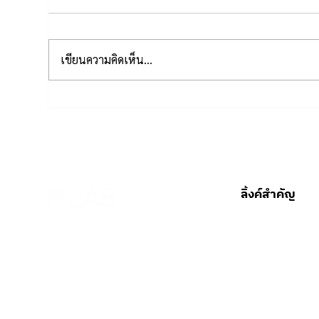
เขียนความคิดเห็น…
เวรพยาบาล อยู่เวรแบบนี้ นอน
สิ่ง
หลับตอนไหนดีนะ
Pro
Bal
ลิ้งค์สำคัญ
HOME
OUR SOLUTIONS
ABOUT US
BLOG
JOB