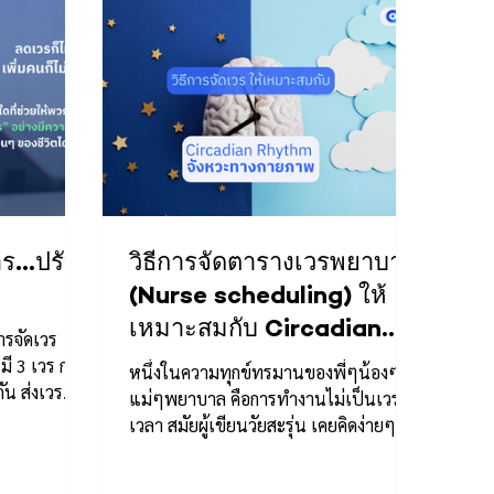
าร…ปรับ
วิธีการจัดตารางเวรพยาบาล
(Nurse scheduling) ให้
เหมาะสมกับ Circadian
ารจัดเวร
Rhythm จังหวะทาง
ันมี 3 เวร การ
หนึ่งในความทุกข์ทรมานของพี่ๆน้องๆ
ัน ส่งเวร
กายภาพ
แม่ๆพยาบาล คือการทำงานไม่เป็นเวร่ำ
เวลา สมัยผู้เขียนวัยสะรุ่น เคยคิดง่ายๆแค่
ว่า อยู่เวรบ่าย-ดึกก็ดี...