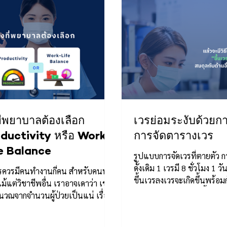
งที่พยาบาลต้องเลือก
เวรย่อมระงับด้วยก
ductivity หรือ Work-
การจัดตารางเวร
e Balance
รูปแบบการจัดเวรที่ตายตัว ก
ดั้งเดิม 1 เวรมี 8 ชั่วโมง 1 ว
รควรมีคนทำงานกี่คน สำหรับคนนอก
ขึ้นเวรลงเวรจะเกิดขึ้นพร้อมก
ม้แต่วิชาชีพอื่น เราอาจเดาว่า เขา
อย่างพร้อมเพรียงกันทั้...
วณจากจำนวนผู้ป่วยเป็นแน่ เรื่อง
่ผิดนัก ในทฤษฎีการพยาบาล...