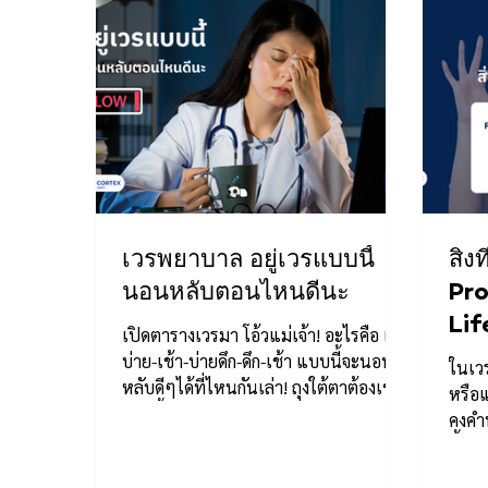
เวรพยาบาล อยู่เวรแบบนี้
สิ่
นอนหลับตอนไหนดีนะ
Pro
Lif
เปิดตารางเวรมา โอ้วแม่เจ้า! อะไรคือ เช้า
บ่าย-เช้า-บ่ายดึก-ดึก-เช้า แบบนี้จะนอน
ในเว
หลับดีๆได้ที่ไหนกันเล่า! ถุงใต้ตาต้องเข้า
หรือแ
แล้วมั้ย!!...
คงคำน
นี้ไม