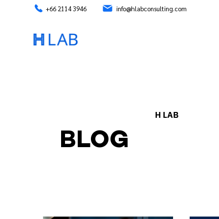
+66 2114 3946
info@hlabconsulting.com
H LAB
BLOG