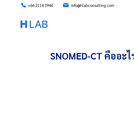
+66 2114 3946
info@hlabconsulting.com
SNOMED-CT คืออะไ