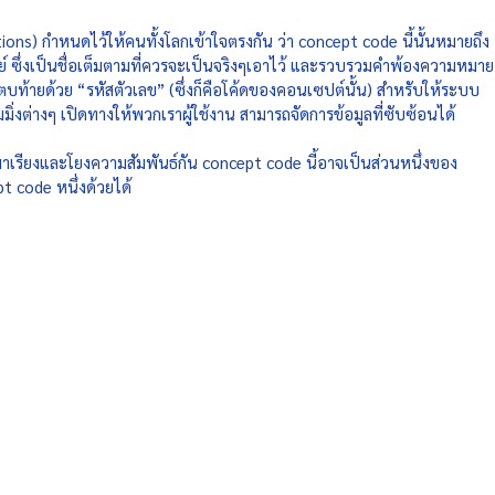
ons) กำหนดไว้ให้คนทั้งโลกเข้าใจตรงกัน ว่า concept code นี้นั้นหมายถึง
ย์ ซึ่งเป็นชื่อเต็มตามที่ควรจะเป็นจริงๆเอาไว้ และรวบรวมคำพ้องความหมาย
 ตบท้ายด้วย “รหัสตัวเลข” (ซึ่งก็คือโค้ดของคอนเซปต์นั้น) สำหรับให้ระบบ
งต่างๆ เปิดทางให้พวกเราผู้ใช้งาน สามารถจัดการข้อมูลที่ซับซ้อนได้ 
มาเรียงและโยงความสัมพันธ์กัน concept code นี้อาจเป็นส่วนหนึ่งของ 
t code หนึ่งด้วยได้ 