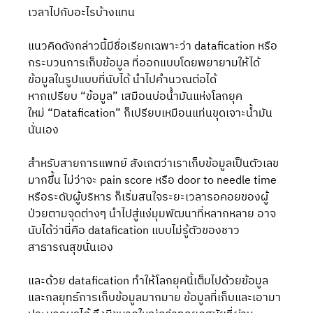
เวลาไปกับอะไรบ้างแทน
แนวคิดดังกล่าวนี้มีชื่อเรียกเฉพาะว่า datafication หรือ
กระบวนการเก็บข้อมูล ที่ออกแบบโดยพยายามให้ได้
ข้อมูลในรูปแบบที่นับได้ นำไปคำนวณต่อได้ 
หากเปรียบ “ข้อมูล” เสมือนบ่อน้ำมันแห่งโลกยุค
ใหม่ “Datafication” ก็เปรียบเหมือนแท่นขุดเจาะน้ำมัน
นั่นเอง
สำหรับสายการแพทย์ สังเกตว่าเราเก็บข้อมูลเป็นตัวเลข
มากขึ้น ไม่ว่าจะ pain score หรือ door to needle time 
หรือระดับผู้บริหาร ก็เริ่มสนใจระยะเวลารอคอยของผู้
ป่วยตามจุดต่างๆ นำไปสู่แง่มุมพัฒนาที่หลากหลาย อาจ
นับได้ว่านี่คือ datafication แบบไม่รู้ตัวของชาว
สาธารณสุขนั่นเอง
และด้วย datafication ทำให้โลกยุคนี้เต็มไปด้วยข้อมูล
และกลยุทธ์การเก็บข้อมูลมากมาย ข้อมูลที่เก็บและเอามา