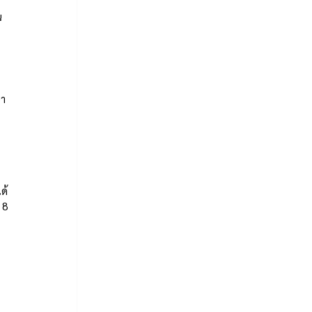
น
นา
ด้
8 