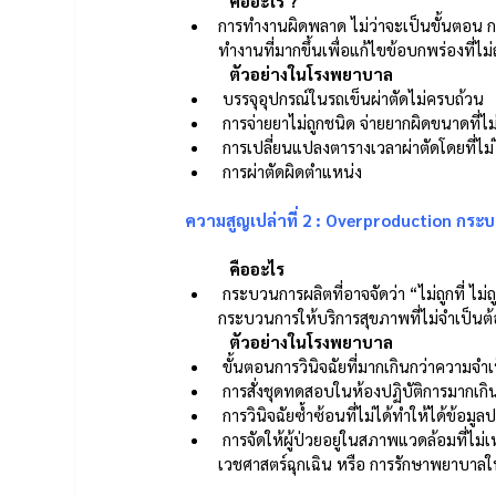
คืออะไร ?  
การทำงานผิดพลาด ไม่ว่าจะเป็นขั้นตอน กระ
ทำงานที่มากขึ้นเพื่อแก้ไขข้อบกพร่องที่ไม่ถ
ตัวอย่างในโรงพยาบาล 
 บรรจุอุปกรณ์ในรถเข็นผ่าตัดไม่ครบถ้วน 
 การจ่ายยาไม่ถูกชนิด จ่ายยากผิดขนาดที่ไ
 การเปลี่ยนแปลงตารางเวลาผ่าตัดโดยที่ไม่ไ
 การผ่าตัดผิดตำแหน่ง 
ความสูญเปล่าที่ 2 : Overproduction กระ
คืออะไร
 กระบวนการผลิตที่อาจจัดว่า “ไม่ถูกที่ ไม่ถูกเวลา” หรือ ทำมากกว่าที่คนไข้ต้องการ หรือทำเร็วกว่าที่ควรจะเป็น ก็ถือว่า 
กระบวนการให้บริการสุขภาพที่ไม่จำเป็นต
ตัวอย่างในโรงพยาบาล 
 ขั้นตอนการวินิจฉัยที่มากเกินกว่าความจำเ
 การสั่งชุดทดสอบในห้องปฏิบัติการมากเกิ
 การวินิจฉัยซ้ำซ้อนที่ไม่ได้ทำให้ได้ข้อมู
 การจัดให้ผู้ป่วยอยู่ในสภาพแวดล้อมที่ไม่เหมาะสมกับสภาพผู้ป่วย (การแพทย์ทางไกล การเข้ารับการรักษาในแผนก
เวชศาสตร์ฉุกเฉิน หรือ การรักษาพยาบาลใ