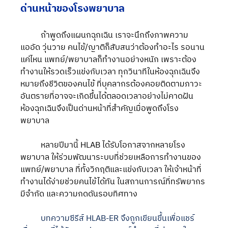
ด่านหน้าของโรงพยาบาล
	ถ้าพูดถึงแผนกฉุกเฉิน เราจะนึกถึงภาพความ
แออัด วุ่นวาย คนไข้/ญาติก็สับสนว่าต้องทำอะไร รอนาน
แค่ไหน แพทย์/พยาบาลก็ทำงานอย่างหนัก เพราะต้อง
ทำงานให้รวดเร็วแข่งกับเวลา ทุกวินาทีในห้องฉุกเฉินจึง
หมายถึงชีวิตของคนไข้ ที่บุคลากรต้องคอยติดตามภาวะ
อันตรายที่อาจจะเกิดขึ้นได้ตลอดเวลาอย่างไม่คาดฝัน 
ห้องฉุกเฉินจึงเป็นด่านหน้าที่สำคัญเมื่อพูดถึงโรง
พยาบาล
	หลายปีมานี้ HLAB ได้รับโอกาสจากหลายโรง
พยาบาล ให้ร่วมพัฒนาระบบที่ช่วยเหลือการทำงานของ
แพทย์/พยาบาล ที่ทั้งวิกฤติและแข่งกับเวลา ให้เจ้าหน้าที่
ทำงานได้ง่ายช่วยคนไข้ได้ทัน ในสถานการณ์ที่ทรัพยากร
มีจำกัด และความกดดันรอบทิศทาง
บทความซีรีส์ HLAB-ER จึงถูกเขียนขึ้นเพื่อแชร์