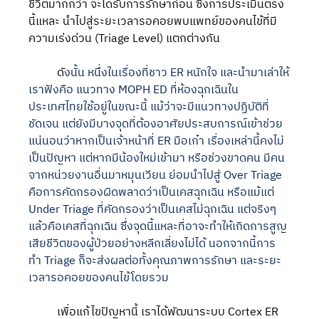
ชีวิตมากกว่า จะได้รับการรักษาก่อน ซึ่งการประเมินตรง
นี้แหละ นำไปสู่ระยะเวลารอคอยพบแพทย์ของคนไข้ที่มี
ความเร่งด่วน (Triage Level) แตกต่างกัน
	ดั
งนั้น หนึ่งในเรื่องที่ชาว ER หนักใจ และนำมาเล่าให้
เราฟังคือ แนวทาง MOPH ED ที่ห้องฉุกเฉินใน
ประเทศไทยใช้อยู่ในขณะนี้ แม้ว่าจะมีแนวทางปฏิบัติที่
ชัดเจน แต่ยังมีบางจุดที่ต้องอาศัยประสบการณ์เข้าช่วย 
แน่นอนว่าหากเป็นเจ้าหน้าที่ ER มือเก๋า เรื่องเหล่านี้คงไม่
เป็นปัญหา แต่หากมีน้องใหม่เข้ามา หรือช่วงขาดคน มีคน
จากหน่วยงานอื่นมาหมุนเวียน ย่อมนำไปสู่ Over Triage 
คือการคัดกรองผิดพลาดว่าเป็นเคสฉุกเฉิน หรือแม้แต่ 
Under Triage ที่คัดกรองว่าเป็นเคสไม่ฉุกเฉิน แต่จริงๆ 
แล้วคือเคสที่ฉุกเฉิน ซึ่งจุดนี้แหละที่อาจะทำให้เกิดการสูญ
เสียชีวิตของผู้ป่วยอย่างหลีกเลี่ยงไม่ได้ นอกจากนี้การ
ทำ Triage ก็จะส่งผลต่อทั้งคุณภาพการรักษา และระยะ
เวลารอคอยของคนไข้โดยรวม
	เพื่อแก้ไขปัญหานี้ เราได้พัฒนาระบบ Cortex ER 