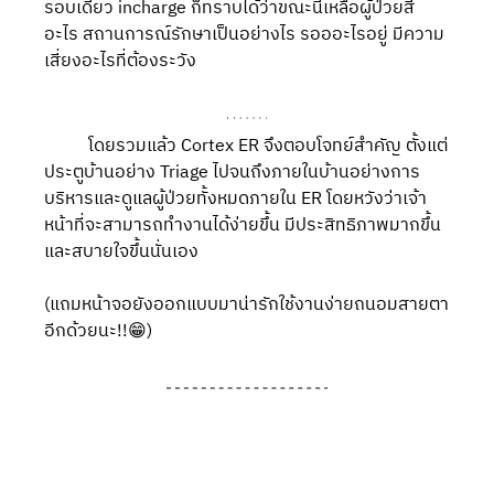
รอบเดียว incharge ก็ทราบได้ว่าขณะนี้เหลือผู้ป่วยสี
อะไร สถานการณ์รักษาเป็นอย่างไร รอออะไรอยู่ มีความ
เสี่ยงอะไรที่ต้องระวัง 
	โดยรวมแล้ว Cortex ER จึงตอบโจทย์สำคัญ ตั้งแต่
ประตูบ้านอย่าง Triage ไปจนถึงภายในบ้านอย่างการ
บริหารและดูแลผู้ป่วยทั้งหมดภายใน ER โดยหวังว่าเจ้า
หน้าที่จะสามารถทำงานได้ง่ายขึ้น มีประสิทธิภาพมากขึ้น 
และสบายใจขึ้นนั่นเอง
(แถมหน้าจอยังออกแบบมาน่ารักใช้งานง่ายถนอมสายตา
อีกด้วยนะ!!😁)