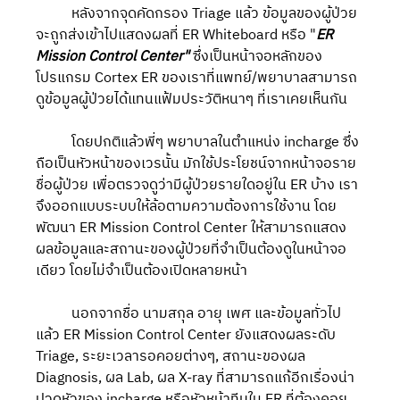
	หลังจากจุดคัดกรอง Triage แล้ว ข้อมูลของผู้ป่วย
จะถูกส่งเข้าไปแสดงผลที่ ER Whiteboard หรือ "
ER 
Mission Control Center"
 ซึ่งเป็นหน้าจอหลักของ
โปรแกรม Cortex ER ของเราที่แพทย์/พยาบาลสามารถ
ดูข้อมูลผู้ป่วยได้แทนแฟ้มประวัติหนาๆ ที่เราเคยเห็นกัน
	โดยปกติแล้วพี่ๆ พยาบาลในตำแหน่ง incharge ซึ่ง
ถือเป็นหัวหน้าของเวรนั้น มักใช้ประโยชน์จากหน้าจอราย
ชื่อผู้ป่วย เพื่อตรวจดูว่ามีผู้ป่วยรายใดอยู่ใน ER บ้าง เรา
จึงออกแบบระบบให้ล้อตามความต้องการใช้งาน โดย
พัฒนา ER Mission Control Center ให้สามารถแสดง
ผลข้อมูลและสถานะของผู้ป่วยที่จำเป็นต้องดูในหน้าจอ
เดียว โดยไม่จำเป็นต้องเปิดหลายหน้า
	นอกจากชื่อ นามสกุล อายุ เพศ และข้อมูลทั่วไป
แล้ว ER Mission Control Center ยังแสดงผลระดับ 
Triage, ระยะเวลารอคอยต่างๆ, สถานะของผล 
Diagnosis, ผล Lab, ผล X-ray ที่สามารถแก้อีกเรื่องน่า
ปวดหัวของ incharge หรือหัวหน้าทีมใน ER ที่ต้องคอย