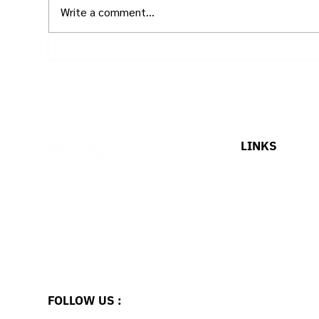
Write a comment...
“ถ้ายุงจะกัด มันไม่เลือกสัญชาติ”
ระบ
ปฏิ
LINKS
HOME
OUR SOLUTIONS
ABOUT US
BLOG
JOB
CONTACT US
FOLLOW US :