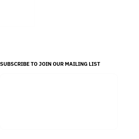
่ภาพมายา
ิง
SUBSCRIBE TO JOIN OUR MAILING LIST
Email
*
Yes, subscribe me to your newsletter.
SUBSCRIBE