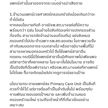
แพทย์เท่านั้นลาออกจากระบบอย่างน่าเสียดาย
1.จำนวนแพทย์เวชศาสตร์ครอบครัวยังน้อยเกินกว่าจะ
ทำได้จริง
หากลงนโยบายทันที อาจมีรพ.สต.บางแห่งที่มีความ
พร้อมกว่า (เช่น โอนย้ายไปสังกัดองค์การปกครองส่วน
ท้องถิ่น สามารถจัดจ้างผ่านงบท้องถิ่น) แย่งชิงหมอ
ครอบครัวไปประจำเฉพาะรพ.สต.ของตน ในภาพรวมจึง
เท่ากับลบออกจากระบบกลางไป หรืออาจมีบางพื้นที่ไม่
สามารถหาหมอครอบครัวได้ จึงใช้แพทย์สาขาอื่น
ทดแทน กรณีนี้มิใช่แพทย์สาขาอื่นมีศักยภาพไม่เพียงพอ 
แต่สาขาวิชาที่หลากหลาย ในระยะตั้งไข่นโยบาย อาจถือ
เป็นปัจจัยที่ต้องพิจารณา หรือรพ.สต.บางแห่งที่หาแพทย์
ไม่ได้เลย ก็อาจเกิดแม้แต่ปรากฎการณ์แขวนป้าย
นโยบายกระจายแพทย์ลง Primary Care Unit เป็นสิ่งที่
ควรทำให้ได้ แต่อาจต้องทำเป็นลำดับขั้นไป พร้อมๆกับ
การพัฒนาขอบเขตเป้าหมาย และเพิ่มจำนวนหมอ
ครอบครัวจบใหม่ รวมถึงเจ้าหน้าที่ที่เกี่ยวข้องอย่าง
เหมาะสม