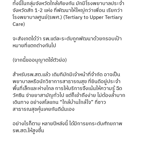
ทั้งนี้ในกลุ่มจังหวัดใกล้เคียงกัน มักมีโรงพยาบาลประจำ
จังหวัดสัก 1-2 แห่ง ที่พัฒนาให้ใหญ่กว่าเพื่อน เรียกว่า
โรงพยาบาลศูนย์(รพศ.) (Tertiary to Upper Tertiary 
Care)
จะสังเกตได้ว่า รพ.แต่ละระดับถูกพัฒนาด้วยกรอบเป้า
หมายที่แตกต่างกันไป
(จากนี้ขออนุญาตใช้ตัวย่อ)
สำหรับรพ.สต.แล้ว เดิมทีมักมีเจ้าหน้าที่จำกัด อาจเป็น
พยาบาลหรือนักวิชาการสาธารณสุข ที่ยินดีอยู่ประจำ
พื้นที่เล็กและห่างไกล การให้บริการจึงเน้นให้ความรู้ ฉีด
วัคซีน จ่ายยาสามัญทั่วไป แต่ก็เข้าถึงง่าย ไม่ต้องลำบาก
เดินทาง อย่างสโลแกน “ใกล้บ้านใกล้ใจ” ที่ชาว
สาธารณสุขคุ้นเคยกันดีนั่นเอง
อย่างไรก็ตาม หลายปีหลังนี้ ได้มีการยกระดับศักยภาพ
รพ.สต.ให้สูงขึ้น