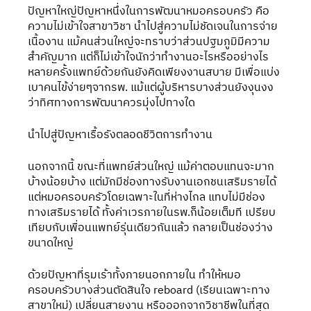
ปัญหาใหญ่ปัญหาหนึ่งในการพัฒนาหมอครอบครัว คือ
ความไม่เข้าใจสาขาวิชา นำไปสู่ความไม่ชัดเจนในการจ่าย
เนื้องาน แม้คนส่วนใหญ่จะทราบว่าส่วนปฐมภูมิมีความ
สำคัญมาก แต่ก็ไม่เข้าใจนักว่าทำงานอะไรหรืออย่างไร 
หลายครั้งแพทย์ด้วยกันยังคิดเพียงงานสบาย มีเพื่อแบ่ง
เบาคนไข้ง่ายๆจากรพ. แม้แต่ผู้บริหารบางส่วนยังงุนงง
ว่าทิศทางการพัฒนาควรมุ่งไปทางใด 
นำไปสู่ปัญหาเรื้อรังตลอดชีวิตการทำงาน
นอกจากนี้ ขณะที่แพทย์ส่วนใหญ่ แม้ค่าตอบแทนจะมาก
บ้างน้อยบ้าง แต่มักมีช่องทางรับงานเอกชนเสริมรายได้ 
แต่หมอครอบครัวโดยเฉพาะในที่ห่างไกล แทบไม่มีช่อง
ทางเสริมรายได้ ทั้งค่าเวรภายในรพ.ก็น้อยเต็มที เปรียบ
เทียบกับเพื่อนแพทย์รุ่นเดียวกันแล้ว กลายเป็นช่องว่าง
ขนาดใหญ่
ด้วยปัญหาที่รุมเร้าทั้งภายนอกภายใน ทำให้หมอ
ครอบครัวบางส่วนตัดสินใจ reboard (เรียนเฉพาะทาง
สาขาใหม่) เปลี่ยนสายงาน หรือออกจากวิชาชีพในที่สุด