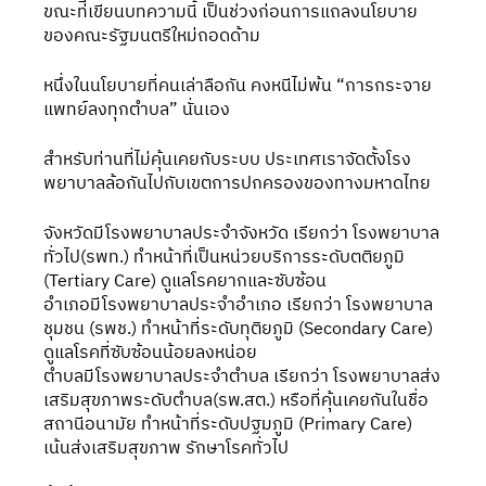
ขณะท่ีเขียนบทความนี้ เป็นช่วงก่อนการแถลงนโยบาย
ของคณะรัฐมนตรีใหม่ถอดด้าม 
หนึ่งในนโยบายที่คนเล่าลือกัน คงหนีไม่พ้น “การกระจาย
แพทย์ลงทุกตำบล” นั่นเอง
สำหรับท่านที่ไม่คุ้นเคยกับระบบ ประเทศเราจัดตั้งโรง
พยาบาลล้อกันไปกับเขตการปกครองของทางมหาดไทย
จังหวัดมีโรงพยาบาลประจำจังหวัด เรียกว่า โรงพยาบาล
ทั่วไป(รพท.) ทำหน้าที่เป็นหน่วยบริการระดับตติยภูมิ 
(Tertiary Care) ดูแลโรคยากและซับซ้อน
อำเภอมีโรงพยาบาลประจำอำเภอ เรียกว่า โรงพยาบาล
ชุมชน (รพช.) ทำหน้าที่ระดับทุติยภูมิ (Secondary Care) 
ดูแลโรคที่ซับซ้อนน้อยลงหน่อย
ตำบลมีโรงพยาบาลประจำตำบล เรียกว่า โรงพยาบาลส่ง
เสริมสุขภาพระดับตำบล(รพ.สต.) หรือที่คุ้นเคยกันในชื่อ
สถานีอนามัย ทำหน้าที่ระดับปฐมภูมิ (Primary Care) 
เน้นส่งเสริมสุขภาพ รักษาโรคทั่วไป 