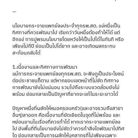
—
นโยบายกระจายแพทย์ลงประจำทุกรพ.สต. แง่หนึ่งเป็น
ทิศทางที่ควรพัฒนาไป เรียกว่าวันหนึ่งต้องทำให้ได้ แต่
อีกแง่ การปูพรมนโยบายโดยหวังให้เป็นไปได้ในทันที หรือ
เพียงไม่กี่ปี ย่อมเป็นไปได้ยาก และอาจเกิดผลกระทบ
สะท้อนกลับได้
1.เนื้องานและทิศทางการพัฒนา
แม้การกระจายแพทย์ลงทุกรพ.สต. จะฟังดูเป็นประโยชน์
ต่อประชาชนก็ตาม แต่หากขอบเขตหน้าที่ไม่ชัด ทิศทาง
การพัฒนายังไม่แน่นอน รวมไปถึงระบบแวดล้อมยังไม่
พร้อม ย่อมกลายเป็นปัญหาที่ยากจะแก้ในระยะยาวได้
ปัญหาหนึ่งที่ผลักให้หมอครอบครัว(และอาจรวมถึงสาขา
อื่นๆ)ลาออก คือเนื้องานที่ยัดเยียดในจุดที่ไม่พร้อม และ
หย่อนยานในเรื่องที่ควรทำได้ หากเรากระจายแพทย์ลง
ไป ยังพื้นที่ที่นโยบายยังไม่ชัดว่าควรทำสิ่งใดพัฒนาไปทิศ
ใด ย่อมกลายเป็นการผลักให้บุคลากรที่ไม่เพียงเฉพาะ