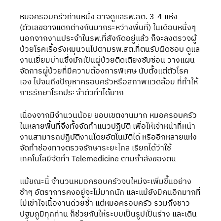
หมอครอบครัวท่านหนึ่ง อาจดูแลรพ.สต. 3-4 แห่ง 
(ตัวเลขอาจแตกต่างกันมากระหว่างพื้นที่) ในเดือนหนึ่งๆ 
นอกจากงานประจำในรพ.ที่สังกัดอยู่แล้ว ก็จะลงตรวจผู้
ป่วยโรคเรื้อรังหมุนวนไปตามรพ.สต.ที่ตนรับผิดชอบ ดูแล
งานเยี่ยมบ้านซึ่งมักเป็นผู้ป่วยติดเตียงซับซ้อน วางแผน
จัดการผู้ป่วยที่มีความต้องการพิเศษ นับตั้งแต่ตัวโรค
เอง ไปจนถึงปัญหาครอบครัวหรือสภาพแวดล้อม ที่ทำให้
การรักษาโรคประจำตัวทำได้ยาก
เนื่องจากมีจำนวนน้อย ขอบเขตงานมาก หมอครอบครัว
ในหลายพื้นที่จึงทั้งจัดทำแนวปฏิบัติ เพื่อให้เจ้าหน้าที่หน้า
งานสามารถปฏิบัติงานโดยอัตโนมัติได้ หรืออีกหลายแห่ง 
จัดทำช่องทางตรวจรักษาระยะไกล เรียกได้ว่าใช้
เทคโนโลยีจัดทำ Telemedicine ตามกำลังของตน
แม้ขณะนี้ จำนวนหมอครอบครัวจบใหม่จะเพิ่มขึ้นอย่าง
ช้าๆ อัตราการคงอยู่จะไม่มากนัก และแม้ยังมีคนอีกมากที่
ไม่เข้าใจเนื้องานด้วยซ้ำ แต่หมอครอบครัว รวมถึงชาว
ปฐมภูมิทุกท่าน ก็ช่วยกันให้ระบบเป็นรูปเป็นร่าง และเดิน