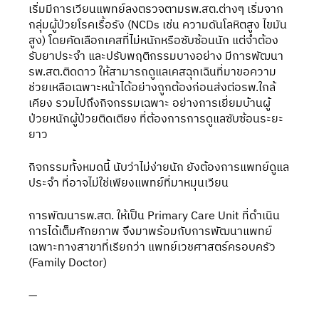
เริ่มมีการเวียนแพทย์ลงตรวจตามรพ.สต.ต่างๆ เริ่มจาก
กลุ่มผู้ป่วยโรคเรื้อรัง (NCDs เช่น ความดันโลหิตสูง ไขมัน
สูง) โดยคัดเลือกเคสที่ไม่หนักหรือซับซ้อนนัก แต่จำต้อง
รับยาประจำ และปรับพฤติกรรมบางอย่าง มีการพัฒนา
รพ.สต.ติดดาว ให้สามารถดูแลเคสฉุกเฉินที่มาขอความ
ช่วยเหลือเฉพาะหน้าได้อย่างถูกต้องก่อนส่งต่อรพ.ใกล้
เคียง รวมไปถึงกิจกรรมเฉพาะ อย่างการเยี่ยมบ้านผู้
ป่วยหนักผู้ป่วยติดเตียง ที่ต้องการการดูแลซับซ้อนระยะ
ยาว
กิจกรรมทั้งหมดนี้ นับว่าไม่ง่ายนัก ยังต้องการแพทย์ดูแล
ประจำ ที่อาจไม่ใช่เพียงแพทย์ที่มาหมุนเวียน
การพัฒนารพ.สต. ให้เป็น Primary Care Unit ที่ดำเนิน
การได้เต็มศักยภาพ จึงมาพร้อมกับการพัฒนาแพทย์
เฉพาะทางสาขาที่เรียกว่า แพทย์เวชศาสตร์ครอบครัว 
(Family Doctor)
—