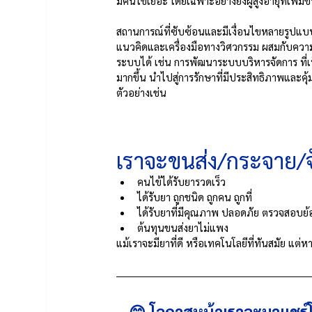
มีคนไข้เยอะ โดยเฉพาะอย่างยิ่งผู้สูงอายุที่เพิ่
สถานการณ์ที่ซับซ้อนและมีเงื่อนไขหลายรูปแบบ
แนวคิดและเครื่องมือทางวิศวกรรม ผสมกับความร
ระบบได้ เช่น การพัฒนาระบบบริหารจัดการ ที
มากขึ้น นำไปสู่การรักษาที่มีประสิทธิภาพและคุ้มค
ตัวอย่างเช่น 
เราจะขนส่ง/กระจาย/จั
คนไข้ได้รับยารวดเร็ว
ได้รับยา ถูกชนิด ถูกคน ถูกที่
ได้รับยาที่มีคุณภาพ ปลอดภัย ตรวจสอบย้
ต้นทุนขนส่งยาไม่แพง
แม้เราจะมียาที่ดี หรือเทคโนโลยีที่ทันสมัย แต่ห
😊
โอกาสหน้าเราจะมาแชร์โ