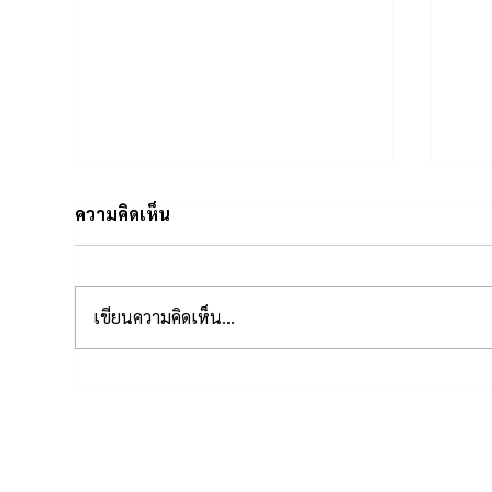
ความคิดเห็น
เขียนความคิดเห็น…
วงการแพทย์ในยุค IT : ไปกันได้
จริ
ดีหรือชีวิตลำบากกันแน่
แพท