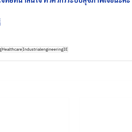
่
g
Healthcare
Industrialengineering
IE