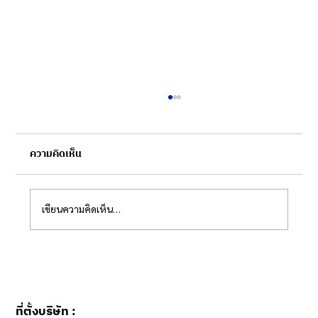
ความคิดเห็น
เขียนความคิดเห็น…
จริงไหม? อย่างไร? กับกระจายแพทย์ลงทุก
ตำบล
ที่ตั้งบริษัท :