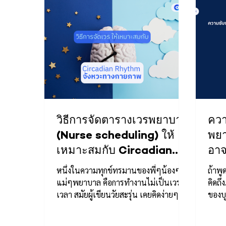
วิธีการจัดตารางเวรพยาบาล
ควา
(Nurse scheduling) ให้
พยา
เหมาะสมกับ Circadian
อาจ
Rhythm จังหวะทาง
หนึ่งในความทุกข์ทรมานของพี่ๆน้องๆ
ถ้าพ
กายภาพ
แม่ๆพยาบาล คือการทำงานไม่เป็นเวร่ำ
คิดถึ
เวลา สมัยผู้เขียนวัยสะรุ่น เคยคิดง่ายๆแค่
ของบุ
ว่า อยู่เวรบ่าย-ดึกก็ดี...
ปัญห