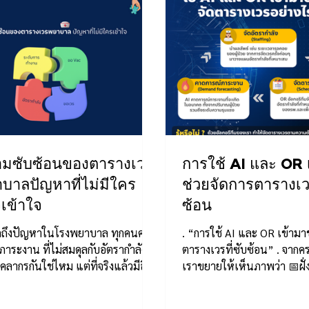
มซับซ้อนของตารางเวร
การใช้ AI และ OR 
บาลปัญหาที่ไม่มีใคร
ช่วยจัดการตารางเวร
เข้าใจ
ซ้อน
ูดถึงปัญหาในโรงพยาบาล ทุกคนคง
. “การใช้ AI และ OR เข้ามา
งภาระงาน ที่ไม่สมดุลกับอัตรากำลัง
ตารางเวรที่ซับซ้อน” . จากครา
คลากรกันใช่ไหม แต่ที่จริงแล้วมีอีก
เราขยายให้เห็นภาพว่า 📅ฝั
าใหญ่...
เวร:...