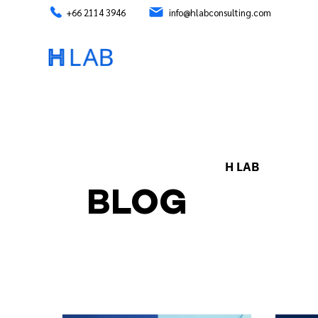
+66 2114 3946
info@hlabconsulting.com
H LAB
BLOG