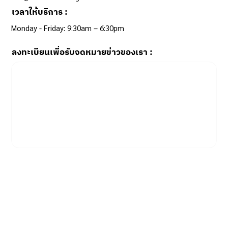
เวลาให้บริการ :
info@hlabconsulting.com
เวลาให้บริการ :
Monday - Friday: 9:30am – 6:30pm ​
ลงทะเบียนเพื่อรับจดหมายข่าวของเรา :
Email
*
Yes, subscribe me to your newsletter.
SUBSCRIBE