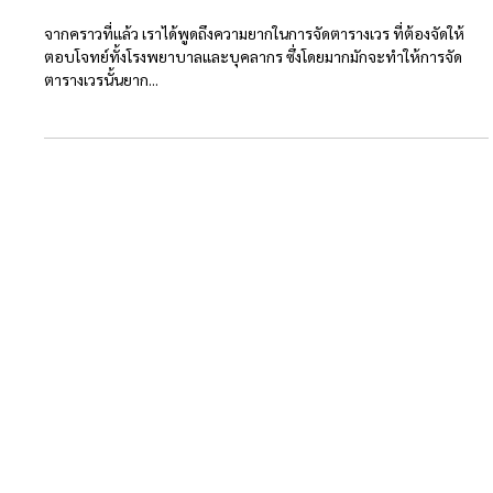
ตัวอย่างโจทย์การจัดเวรของโรงพยาบาล
จากคราวที่แล้ว เราได้พูดถึงความยากในการจัดตารางเวร ที่ต้องจัดให้
ตอบโจทย์ทั้งโรงพยาบาลและบุคลากร ซึ่งโดยมากมักจะทำให้การจัด
ตารางเวรนั้นยาก...
ที่ตั้งบริษัท :
2/4, 4th Floor, Rong Muang 5 Alley, Rong
Mueang Subdistrict, Pathum Wan District,
Bangkok 10330, Thailand
Tel: +66 2114 3946