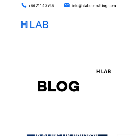
+66 2114 3946
info@hlabconsulting.com
H LAB
BLOG