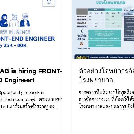
AB is hiring FRONT-
ตัวอย่างโจทย์การจ
 Engineer!
โรงพยาบาล
pportunity to work in
จากคราวที่แล้ว เราได้พูดถึ
thTech Company! . ตามหาเหล่า
การจัดตารางเวร ที่ต้องจัดให้
nted มาร่วมสร้างจักรวาลของ
โรงพยาบาลและบุคลากร ซึ่ง
hTech ไปด้วยกัน! . วันนี้เอช
ทำให้การจัดตารางเวรนั้นยาก
..