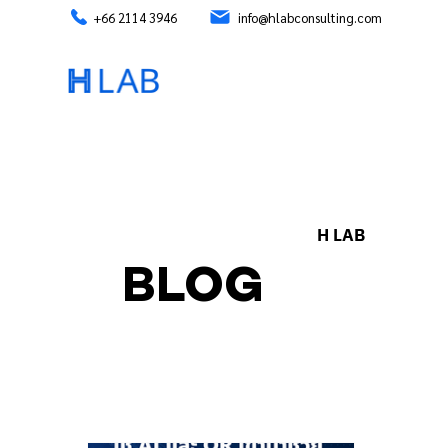
+66 2114 3946
info@hlabconsulting.com
H LAB
BLOG