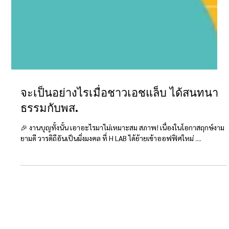
จะเป็นอย่างไรเมื่อชาวเอชแล็บ ได้สนทนา
ธรรมกับพส.
🎉 งานบุญทั้งนั้น เอาอะไรมาไม่เหมาะสม สภาพ! เนื่องในโอกาสฤกษ์งาม
ยามดี วารดิถีอันเป็นมิ่งมงคล ที่ H LAB ได้ย้ายเข้าออฟฟิศใหม่ ....