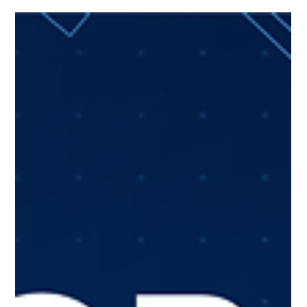
ฉุกเฉินแค่ไหน ทำไมยังต้องนั่งรอคิว มา
รู้จักกับ Triage Algorithm แล้วคุณจะ
เข้าใจหมอฉุกเฉินมากขึ้น
เครื่องมือที่ใช้ในการคัดกรองคนไข้ภายในแผนกเวชศาสตร์ฉุกเฉินที่เรียก
ว่า “Triage” แล้วคุณจะนั่งรอด้วยความเข้าใจมากขึ้น (แต่อย่าไปโรง
พยาบาลเลย)