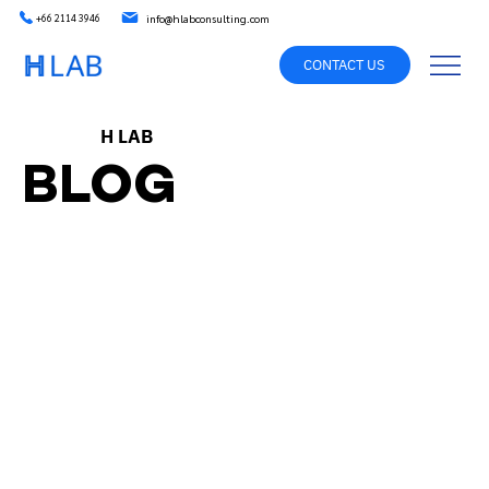
info@hlabconsulting.com
+66 2114 3946
CONTACT US
H LAB
BLOG