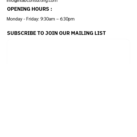
Tel: +66 2114 3946
EMAIL :
info@hlabconsulting.com
OPENING HOURS :
Monday - Friday: 9:30am – 6:30pm ​
SUBSCRIBE TO JOIN OUR MAILING LIST
Email
*
Yes, subscribe me to your newsletter.
SUBSCRIBE