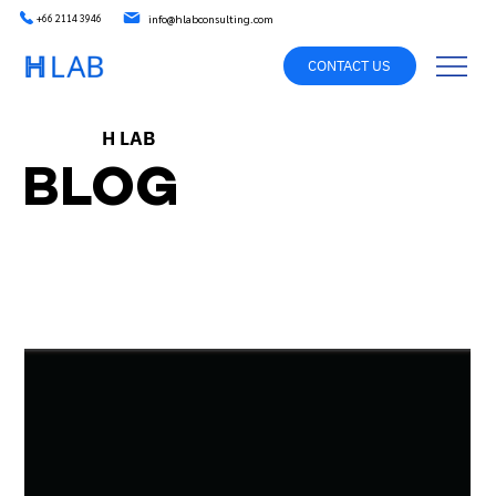
info@hlabconsulting.com
+66 2114 3946
CONTACT US
H LAB
BLOG