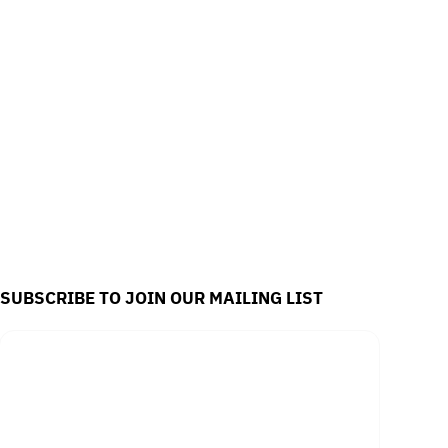
SUBSCRIBE TO JOIN OUR MAILING LIST
Email
*
Yes, subscribe me to your newsletter.