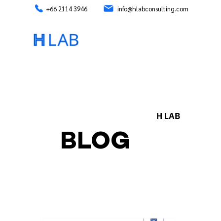
+66 2114 3946
info@hlabconsulting.com
H LAB
BLOG