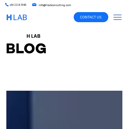
info@hlabconsulting.com
+66 2114 3946
CONTACT US
H LAB
BLOG