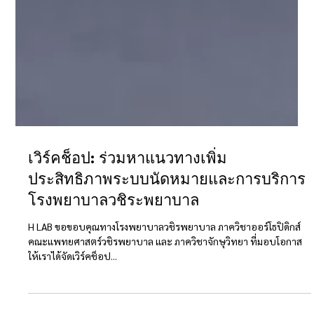
เวิร์คช็อป: ร่วมหาแนวทางเพิ่ม
ประสิทธิภาพระบบนัดหมายและการบริการ
โรงพยาบาลวชิระพยาบาล
H LAB ขอขอบคุณทางโรงพยาบาลวชิรพยาบาล ภาควิชาออร์โธปิดิกส์
คณะแพทยศาสตร์วชิรพยาบาล และ ภาควิชาจักษุวิทยา ที่มอบโอกาส
ให้เราได้จัดเวิร์คช็อป...