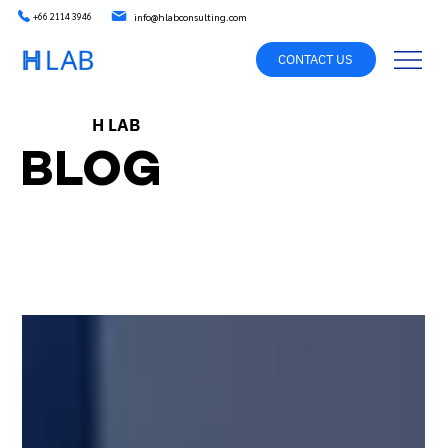
info@hlabconsulting.com
+66 2114 3946
CONTACT US
H LAB
BLOG