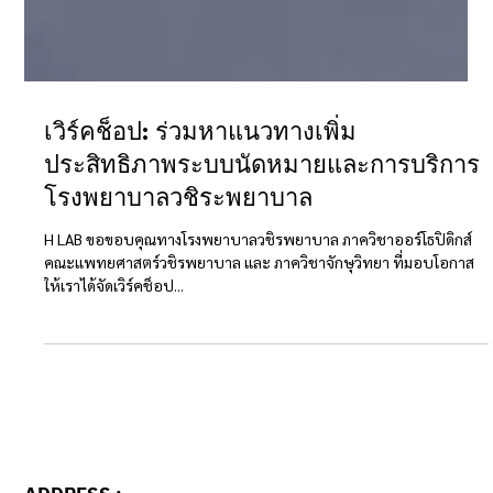
เวิร์คช็อป: ร่วมหาแนวทางเพิ่ม
ประสิทธิภาพระบบนัดหมายและการบริการ
โรงพยาบาลวชิระพยาบาล
H LAB ขอขอบคุณทางโรงพยาบาลวชิรพยาบาล ภาควิชาออร์โธปิดิกส์
คณะแพทยศาสตร์วชิรพยาบาล และ ภาควิชาจักษุวิทยา ที่มอบโอกาส
ให้เราได้จัดเวิร์คช็อป...