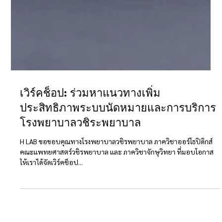
เวิร์คช็อป: ร่วมหาแนวทางเพิ่ม
ประสิทธิภาพระบบนัดหมายและการบริการ
โรงพยาบาลวชิระพยาบาล
H LAB ขอขอบคุณทางโรงพยาบาลวชิรพยาบาล ภาควิชาออร์โธปิดิกส์
คณะแพทยศาสตร์วชิรพยาบาล และ ภาควิชาจักษุวิทยา ที่มอบโอกาส
ให้เราได้จัดเวิร์คช็อป...