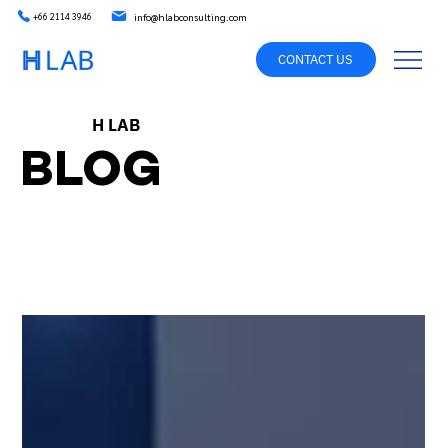
info@hlabconsulting.com
+66 2114 3946
CONTACT US
H LAB
BLOG