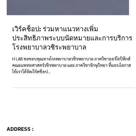
เวิร์คช็อป: ร่วมหาแนวทางเพิ่ม
ประสิทธิภาพระบบนัดหมายและการบริการ
โรงพยาบาลวชิระพยาบาล
H LAB ขอขอบคุณทางโรงพยาบาลวชิรพยาบาล ภาควิชาออร์โธปิดิกส์
คณะแพทยศาสตร์วชิรพยาบาล และ ภาควิชาจักษุวิทยา ที่มอบโอกาส
ให้เราได้จัดเวิร์คช็อป...