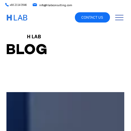
info@hlabconsulting.com
+66 2114 3946
CONTACT US
H LAB
BLOG