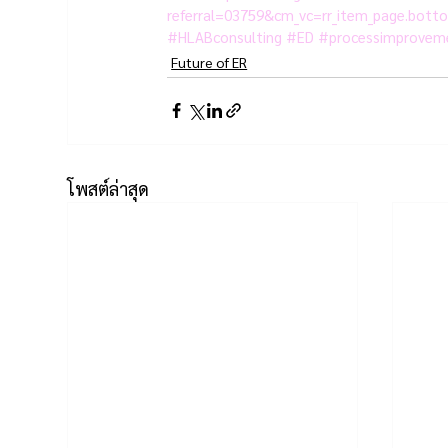
referral=03759&cm_vc=rr_item_page.bott
#HLABconsulting
#ED
#processimprovem
Future of ER
โพสต์ล่าสุด