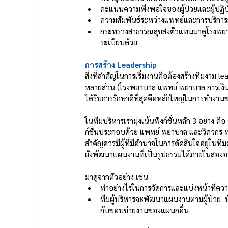
คะแนนความพึงพอใจของผู้ป่วยและผู้ปฏิบั
ความสัมพันธ์ระหว่างแพทย์และการบริการกา
กระทรวงสาธารณสุขส่งตัวแทนมาดูโรงพยาบา
ระเบียบด้วย 
การสร้าง Leadership
สิ่งที่สำคัญในการเริ่มงานคือต้องสร้างทีมงาม le
หลายส่วน (โรงพยาบาล แพทย์ พยาบาล การเงิน แล
ได้รับการรักษาดีที่สุดคือหลักใหญ่ในการทำงาน
ในทีมบริหารเรามุ่งเน้นฟังก์ชั่นหลัก 3 อย่
ก์ชั่นประกอบด้วย แพทย์ พยาบาล และวิศวกร ทำง
สำคัญควรมีผู้ที่มีอำนาจในการตัดสินใจอยู่ในท
ยังพัฒนาแผนงานที่เป็นรูปธรรมได้ภายในสองอา
มาดูจากตัวอย่าง เช่น  
ทำอย่างไรในการจัดการและแบ่งหน้าที่ค
ทีมผู้บริหารจะพัฒนาแผนงานตามผู้ป่วย  
กับขอบข่ายงานของแผนกอื่น 