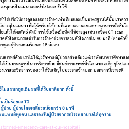
องรู้สึกว่ามีส่วนร่วมในพันธกิจของแผนกนั่นคือต้องเห็นค่าของสิ่งที่พวกเขาได้
็นของทุกคนในแผนกและนำไปลองปรับใช้ 
ารถทำได้เพื่อให้การดูแลและการรักษาเท่าเทียมและเป็นมาตรฐานได้นั้น เราควร
รณ์ต่างๆในแผนก เพื่อให้พร้อมใช้งานที่เฉพาะเจาะจงและรายงานการตัดสินใจ
้วได้ผลลัพธ์ ดังนี้ การใช้เครื่องมือที่ค่าใช้จ่ายสูง เช่น เครื่อง CT scan 
รคหัวใจสามารถเข้ารับการรักษาด้วยการสวนหัวใจภายใน 90 นาที (ตามตัวชี้
การดูแลผู้ป่วยลดลงร้อยละ 18 ต่อคน 
นแพทย์ด้วย เราไม่ได้มุ่งรักษาแต่ผู้ป่วยอย่างเดียวแต่เราพัฒนาการศึกษาแล
ษาได้เป็นมาตรฐานในการรักษาด้วย มีศูนย์การแพทย์ทั่วโลกจากเอเชีย ยุโรปแล
ๆของเราและวิทยากรของเราได้รับเชิญไปบรรยายข้างนอก นอกจากนี้เราจะตี
 
ใช้ในแผนกฉุกเฉินผลที่ได้รับมาดีมาก ดังนี้
้นเป็นร้อยละ 70 
ป่วย ผู้ป่วยโดยเฉลี่ยรอน้อยกว่า 8 นาที
ได้พบแพทย์ทุกคน และรองรับผู้ป่วยจากรถโรงพยาบาลได้ทุกราย
nsformed-emergency-care-at-our-hospital?