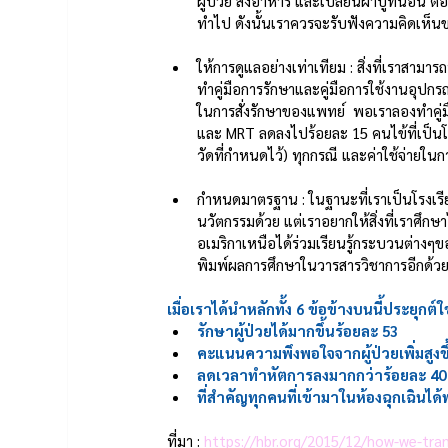
ผู้ป่วย ส่งอาหาร และเปลี่ยนผ้าปูที่นอน ต้
ทำไป ดังนั้นเราควรจะรับฟังความคิดเห
ให้การดูแลอย่างเท่าเทียม : สิ่งที่เราสาม
ทำคู่มือการรักษาและคู่มือการใช้งานอุปก
ในการสั่งรักษาของแพทย์  พอเราลองทำคู่มือแล
และ MRT ลดลงไปร้อยละ 15 คนไข้ที่เป็นโ
วัดที่กำหนดไว้) ทุกกรณี และค่าใช้จ่ายใน
กำหนดมาตรฐาน : ในฐานะที่เราเป็นโรงเรีย
นวัตกรรมด้วย แต่เราอยากให้สิ่งที่เราศึก
อเมริกาเหนือได้ร่วมเรียนรู้กระบวนต่าง
พิมพ์ผลการศึกษาในวารสารวิชาการอีกด้วย
เมื่อเราได้นำหลักทั้ง 6 ข้อข้างบนนี้ประยุกต์
รักษาผู้ป่วยได้มากขึ้นร้อยละ 53 
คะแนนความพึงพอใจจากผู้ป่วยเพิ่มสูงขึ
ลดเวลาทำหัตการลงมากกว่าร้อยละ 40 ผู้
ที่สำคัญทุกคนที่เข้ามาในห้องฉุกเฉิน
ที่มา : 
https://hbr.org/2015/12/how-we-tra