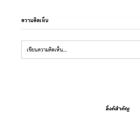
ความคิดเห็น
เขียนความคิดเห็น…
รับฟังเสียงผู้ป่วยด้วย Patient
Vit
Journey Analysis เพื่อการ
สัญ
ออกแบบบริการสุขภาพที่ยั่งยืน
กำล
ลิ้งค์สำคัญ
HOME
OUR SOLUTIONS
ABOUT US