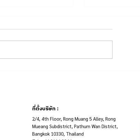
al Sign Monitoring
ฉุกเฉินแค่ไหน ทำไมยั
ญาณชีพมีอะไรบ้าง ร่างกาย
รอคิว มารู้จักกับ Tr
ังบอกอะำรเราอยู่
Algorithm แล้วคุณ
หมอฉุกเฉินมากขึ้น
ที่ตั้งบริษัท :
2/4, 4th Floor, Rong Muang 5 Alley, Rong
Mueang Subdistrict, Pathum Wan District,
Bangkok 10330, Thailand