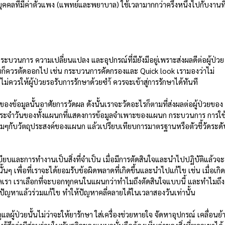
ุคคลที่มีค่าตัวแพง (แพทย์และพยาบาล) ใช้เวลามากกว่าครึ่งหนึ่งไปกับงานที
่ากระบวนการ ความเปลี่ยนแปลง และอุปกรณ์ที่มียังมีอยู่เพราะส่งผลดีต่อผู้ป่วย
่วยก็ควรตัดออกไป เช่น กระบวนการคัดกรองและ Quick look เรามองว่าไม่
่ควรให้ผู้ป่วยรอรับการรักษาด้วยซำ้ ควรจะเข้าสู่การรักษาได้ทันที 
อของข้อมูลนั้นอาศัยการวัดผล ดังนั้นเราจะวัดอะไรก็ตามที่ส่งผลต่อผู้ป่วยของ
ประจำวันของทั้งแผนกที่แสดงการข้อมูลจำเพาะของแผนก กระบวนการ การใช
กับวัตถุประสงค์ของแผนก แล้วเปรียบเทียบการมาตรฐานหรือตัวชี้วัดระดั
ะเบียบและการทำงานเป็นสิ่งที่จำเป็น เมื่อมีการตัดสินใจและนำไปปฏิบัติแล้วจะ
้นๆ เพื่อที่เราจะได้ยอมรับข้อผิดพลาดที่เกิดขึ้นและนำไปแก้ไข เช่น เมื่อเกิ
า เราเลือกที่จะบอกทุกคนในแผนกว่าทำไมถึงตัดสินใจแบบนี้ และทำไมถึง
ัญหาแล้วร่วมแก้ไข ทำให้ปัญหาคลี่คลายได้ในเวลาสองวันเท่านั้น 
ลผู้ป่วยนั้นไม่ว่าจะให้ยารักษา ใส่เครื่องช่วยหายใจ จัดหาอุปกรณ์ เคลื่อนย้