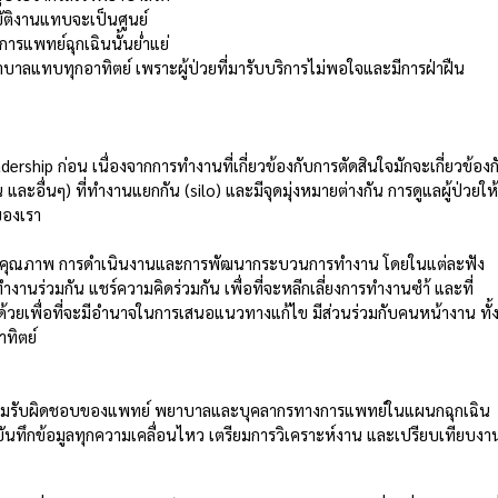
ติงานแทบจะเป็นศูนย์  
รแพทย์ฉุกเฉินนั้นย่ำแย่  
ลแทบทุกอาทิตย์ เพราะผู้ป่วยที่มารับบริการไม่พอใจและมีการฝ่าฝืน
adership ก่อน เนื่องจากการทำงานที่เกี่ยวข้องกับการตัดสินใจมักจะเกี่ยวข้องก
ะอื่นๆ) ที่ทำงานแยกกัน (silo) และมีจุดมุ่งหมายต่างกัน การดูแลผู้ป่วยให
ของเรา
าง คือ คุณภาพ การดำเนินงานและการพัฒนากระบวนการทำงาน โดยในแต่ละฟัง
านร่วมกัน แชร์ความคิดร่วมกัน เพื่อที่จะหลีกเลี่ยงการทำงานซำ้ และที่
ีมด้วยเพื่อที่จะมีอำนาจในการเสนอแนวทางแก้ไข มีส่วนร่วมกับคนหน้างาน ทั้
ทิตย์
วามรับผิดชอบของแพทย์ พยาบาลและบุคลากรทางการแพทย์ในแผนกฉุกเฉิน 
บันทึกข้อมูลทุกความเคลื่อนไหว เตรียมการวิเคราะห์งาน และเปรียบเทียบงา