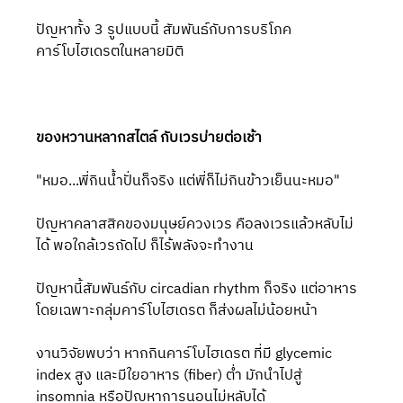
ปัญหาทั้ง 3 รูปแบบนี้ สัมพันธ์กับการบริโภค
คาร์โบไฮเดรตในหลายมิติ
ของหวานหลากสไตล์ กับเวรบ่ายต่อเช้า
"หมอ...พี่กินน้ำปั่นก็จริง แต่พี่ก็ไม่กินข้าวเย็นนะหมอ"
ปัญหาคลาสสิคของมนุษย์ควงเวร คือลงเวรแล้วหลับไม่
ได้ พอใกล้เวรถัดไป ก็ไร้พลังจะทำงาน
ปัญหานี้สัมพันธ์กับ circadian rhythm ก็จริง แต่อาหาร
โดยเฉพาะกลุ่มคาร์โบไฮเดรต ก็ส่งผลไม่น้อยหน้า
งานวิจัยพบว่า หากกินคาร์โบไฮเดรต ที่มี glycemic 
index สูง และมีใยอาหาร (fiber) ต่ำ มักนำไปสู่ 
insomnia หรือปัญหาการนอนไม่หลับได้