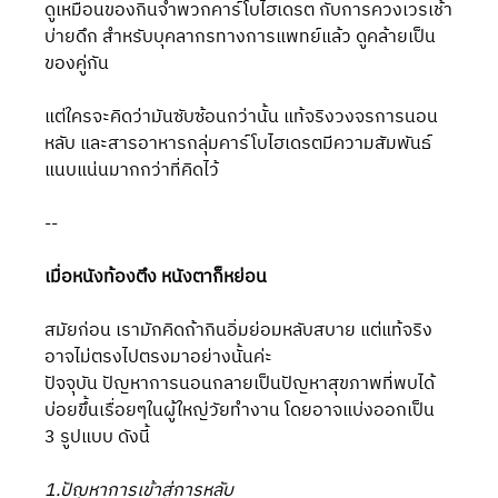
ดูเหมือนของกินจำพวกคาร์โบไฮเดรต กับการควงเวรเช้า
บ่ายดึก สำหรับบุคลากรทางการแพทย์แล้ว ดูคล้ายเป็น
ของคู่กัน
แต่ใครจะคิดว่ามันซับซ้อนกว่านั้น แท้จริงวงจรการนอน
หลับ และสารอาหารกลุ่มคาร์โบไฮเดรตมีความสัมพันธ์
แนบแน่นมากกว่าที่คิดไว้
--
เมื่อหนังท้องตึง หนังตาก็หย่อน
สมัยก่อน เรามักคิดถ้ากินอิ่มย่อมหลับสบาย แต่แท้จริง
อาจไม่ตรงไปตรงมาอย่างนั้นค่ะ
ปัจจุบัน ปัญหาการนอนกลายเป็นปัญหาสุขภาพที่พบได้
บ่อยขึ้นเรื่อยๆในผู้ใหญ่วัยทำงาน โดยอาจแบ่งออกเป็น 
3 รูปแบบ ดังนี้
1.ปัญหาการเข้าสู่การหลับ 