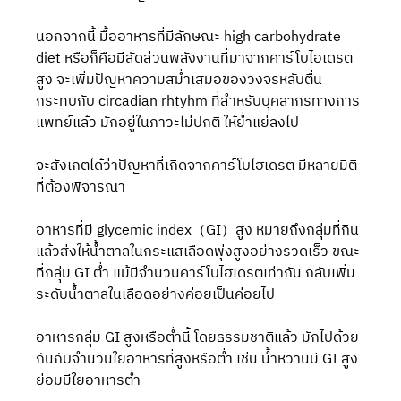
นอกจากนี้ มื้ออาหารที่มีลักษณะ high carbohydrate 
diet หรือก็คือมีสัดส่วนพลังงานที่มาจากคาร์โบไฮเดรต
สูง จะเพิ่มปัญหาความสม่ำเสมอของวงจรหลับตื่น 
กระทบกับ circadian rhtyhm ที่สำหรับบุคลากรทางการ
แพทย์แล้ว มักอยู่ในภาวะไม่ปกติ ให้ย่ำแย่ลงไป
จะสังเกตได้ว่าปัญหาที่เกิดจากคาร์โบไฮเดรต มีหลายมิติ
ที่ต้องพิจารณา
อาหารที่มี glycemic index（GI）สูง หมายถึงกลุ่มที่กิน
แล้วส่งให้น้ำตาลในกระแสเลือดพุ่งสูงอย่างรวดเร็ว ขณะ
ที่กลุ่ม GI ต่ำ แม้มีจำนวนคาร์โบไฮเดรตเท่ากัน กลับเพิ่ม
ระดับน้ำตาลในเลือดอย่างค่อยเป็นค่อยไป
อาหารกลุ่ม GI สูงหรือต่ำนี้ โดยธรรมชาติแล้ว มักไปด้วย
กันกับจำนวนใยอาหารที่สูงหรือต่ำ เช่น น้ำหวานมี GI สูง 
ย่อมมีใยอาหารต่ำ