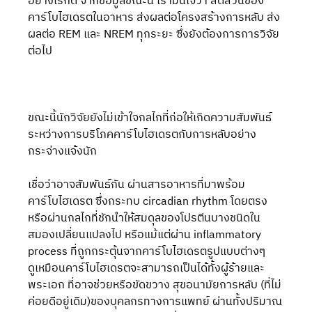
อย่างไรก็ดี จากข้อมูลขณะนี้ เรามั่นใจว่า สัดส่วนของ
คาร์โบไฮเดรตในอาหาร ส่งผลต่อโครงสร้างการหลับ ส่ง
ผลต่อ REM และ NREM ทุกระยะ ซึ่งยังต้องการการวิจัย
ต่อไป
ขณะนี้นักวิจัยยังไม่เข้าใจกลไกที่ก่อให้เกิดความสัมพันธ์
ระหว่างการบริโภคคาร์โบไฮเดรตกับการหลับอย่าง
กระจ่างแจ้งนัก
เชื่อว่าอาจสัมพันธ์กัน ผ่านสารอาหารที่มาพร้อม
คาร์โบไฮเดรต ซึ่งกระทบ circadian rhythm โดยตรง 
หรือผ่านกลไกที่ชักนำให้สมดุลของโปรตีนบางชนิดใน
สมองเปลี่ยนแปลงไป หรือแม้แต่ผ่าน inflammatory 
process ที่ถูกกระตุ้นจากคาร์โบไฮเดรตรูปแบบต่างๆ
ดูเหมือนคาร์โบไฮเดรตจะสามารถเป็นได้ทั้งผู้ร้ายและ
พระเอก ที่อาจช่วยหรือขัดขวาง สุขอนามัยการหลับ (ที่ไม่
ค่อยดีอยู่เดิม)ของบุคลกรทางการแพทย์ ผ่านทั้งปริมาณ