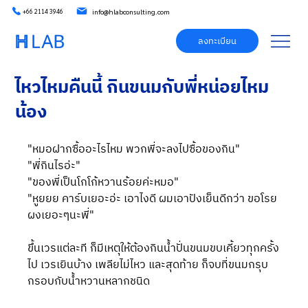
info@hlabconsulting.com
+66 2114 3946
ลงทะเบียน
ไหวไหมคืนนี้ กินขนมกับพี่หน่อยไหม
น้อง
"หมอฝากซื้ออะไรไหม พวกพี่จะลงไปซื้อของกิน"
"พี่กินไรอ่ะ"
"ของพี่เป็นโกโก้หวานร้อยค่ะหมอ"
"หูยยย คาร์บเยอะอ่ะ เอาไงดี ผมเอาปังเย็นดีกว่า ขอโรย
ผงเยอะๆนะพี่"
ขึ้นเวรแต่ละที ก็มีเหตุให้ต้องกินน้ำปั่นขนมขบเคี้ยวทุกครั้ง
ไป เวรเยินบ้าง เพลียไม่ไหว และสุดท้าย ก็จบที่ขนมกรุบ
กรอบกับน้ำหวานหลากชนิด