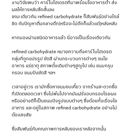
งานวิจัยพบว่า คาร์โบไฮเดรตที่มาพร้อมใยอาหารต่ำ ส่ง
ผลให้การหลับลึกสั้นลง 
ขณะเดียวกัน refined carbohydrate ก็สัมพันธ์อย่างใกล้
ชิด กับปัญหาตื่นกลางดึก(หรือจะไม่ดึกก็แล้วแต่)หลังหลับ
หากมองผ่านชนิดอาหารแล้ว นี่อาจเป็นเรื่องเดียวกัน
refined carbohydrate หมายความถึงคาร์โบไฮเดรต
กลุ่มที่ถูกแปรรูป ขัดสี ผ่านกระบวนการต่างๆ จนใย
อาหาร แร่ธาตุ สภาพดั้งเดิมต่างๆสูญไป เช่น ขนมกรุบ
กรอบ ขนมปังขัดสี ฯลฯ
เวลาอยู่เวร เรามักซื้อหาขนมขบเคี้ยว จากร้านสะดวกซื้อ
ที่เปิดตลอดเวลา ซึ่งไม่พ้นไปจากมันฝรั่งอบกรอบโรยผง 
หรืออย่างดีก็เป็นขนมปังรูปแบบต่างๆ ซึ่งด้อยทั้งเรื่องใย
อาหาร และอยู่ในสภาพ refined carbohydrate อย่างไม่
ต้องสงสัย
ซึ่งสัมพันธ์กับคุณภาพการหลับของเราหลังจากนั้น