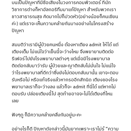
บนเป็นปัญหาที่มีชื่อเสียงในวงการคอมพิวเตอร์ ที่นัก
วิชาการต่างก็หาอัลกอริทึมมาแก้ปัญหา สำหรับพวกเรา
ชาวสาธารณสุข คิดมากไปก็ปวดหัว(อย่างน้อยก็คนเขียน
ค่ะ) แต่เราจะเห็นความคล้ายกันบางอย่างในโครงสร้าง
ปัญหา
สมมติว่าเรามีผู้ป่วยคนหนึ่ง ต้องหาเตียง admit ให้ได้ แต่
เตียงเต็ม ไม่แน่ใจว่าเย็นนี้จะว่างไหม จึงพยายามติดต่อ
รีเฟอร์ไปยังโรงพยาบาลต่างๆ แต่เมื่อมีโรงพยาบาล
ติดต่อกลับมาว่ารับ ผู้ป่วยและญาติกลับไม่มั่นใจ ไม่แน่ใจ
ว่าโรงพยาบาลที่ดีกว่าซึ่งยังไม่ตอบกลับมานั้น เขาจะตอบ
รับหรือไม่ หรือแท้จริงแล้วหากรออีกสักนิด เตียงของโรง
พยาบาลเราก็จะว่างลง แล้วก็จะ admit ที่นี่ได้ แต่หากไม่
ตอบรับ ปล่อยเตียงนี้ไป สุดท้ายอาจจะไม่ได้เตียงที่ไหน
เลย
ฟังๆดู ก็มีความคล้ายคลึงกันอยู่นะคะ
อย่างไรก็ดี ปัญหาดังกล่าวนี้มันยากเพราะเราไม่รู้ “ความ