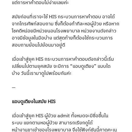
แต่การหาคำตอบไม่ง่ายเลยค่ะ 
สมัยก่อนที่เราจะใช้ HIS กระบวนการหาคำตอบ อาจได้
จากโทรศัพท์สอบถาม ซึ่งก็ต้องทำทีละหอผู้ป่วย หรือหาก
โชคดีหน่อยมีหน่วยนอนโรงพยาบาล หน่วยงานดังกล่าว
อาจมีข้อมูลในมือบ้าง แต่สุดท้ายก็ต้องใช้กระบวนการ
สอบถามย้อนไปย้อนมาอยู่ดี 
เมื่อเข้าสู่ยุค HIS กระบวนการหาคำตอบดังกล่าวนี้เริ่ม
เปลี่ยนไปตามยุคสมัย จะมีการ “แอบดูเตียง” แบบใด
บ้าง วันนี้เรามาดูไปพร้อมกันค่ะ 
—
แอบดูเตียงในสมัย HIS
เมื่อเข้าสู่ยุค HIS ผู้ป่วย admit ทั้งหมดจะมีชื่อขึ้นใน
ระบบ แยกตามหอผู้ป่วย สามารถเรียกดูได้
หน้างานขาเข้าของโรงพยาบาล จึงใช้ฟังก์ชันนี้คาดคะเน