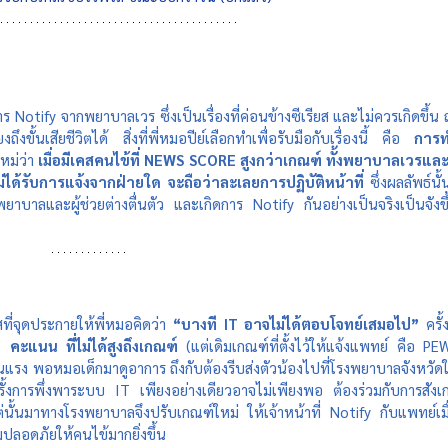
 Notify จากพยาบาลเวร ซึ่งเป็นเรื่องที่ค่อนข้างซีเรียส และไม่ควรเกิดขึ้น ถ
ขั้นเสียชีวิตได้ สิ่งที่พี่หมอปีย์เลือกทำเพื่อรับมือกับเรื่องนี้ คือ 
การท
หม่ว่า
 เมื่อมีเคสคนไข้ที่ NEWS SCORE สูงกว่าเกณฑ์ ทั้งพยาบาลเวรและผ
่ได้รับการแจ้งจากฝ่ายใด จะถือว่าละเลยการปฏิบัติหน้าที่
 ซึ่งผลลัพธ์นั้
ยาบาลและผู้ช่วยต่างตื่นตัว และเกิดการ Notify กันอย่างเป็นจริงเป็นจังขึ
สที่จุดประกายให้พี่หมอคิดว่า
 “บางที IT อาจไม่ได้ตอบโจทย์เสมอไป”
 ครั้ง
 คะแนน ที่ไม่ได้สูงถึงเกณฑ์ 
(แต่เดิมเกณฑ์ที่ตั้งไว้ให้แจ้งแพทย์ คือ PEW
อนแรง พอหมอเด็กมาดูอาการ ถึงกับต้องรีบส่งตัวน้องไปที่โรงพยาบาลจังหวัด
ครั้งการพึ่งพาระบบ IT เพียงอย่างเดียวอาจไม่เพียงพอ ต้องร่วมกับการสังเ
ั้นมาทางโรงพยาบาลจึงปรับเกณฑ์ใหม่ ให้เจ้าหน้าที่ Notify กับแพทย์เมื
มปลอดภัยให้คนไข้มากยิ่งขึ้น