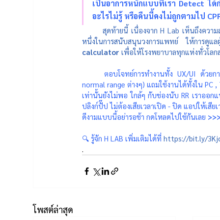
เป็นอาการหนักแบบที่เรา Detect ได้ก
อะไรไม่รู้ หรือคืนนี้คงไม่ถูกตามไป C
สุดท้ายนี้ เนื่องจาก H Lab เห็นถึง
หนึ่งในการสนับสนุนวงการแพทย์ ให้การดูแลผู
calculator
 เพื่อให้โรงพยาบาลทุกแห่งทั่วโลก
ตอบโจทย์การทำงานทั้ง UX/UI ด้วยการ
normal range ต่างๆ) แถมใช้งานได้ทั้งใน PC 
เท่านั้นยังไม่พอ ใกล้ๆ กับช่องนับ RR เราออกแบ
ปลิงก์ปั๊ป ไม่ต้องเสียเวลาเปิด - ปิด แอปให้เสีย
ดีงามแบบนี้อย่ารอช้า กดโหลดไปใช้กันเลย 
>>>
🔍 รู้จัก H LAB เพิ่มเติมได้ที่ 
https://bit.ly/3K
.
โพสต์ล่าสุด