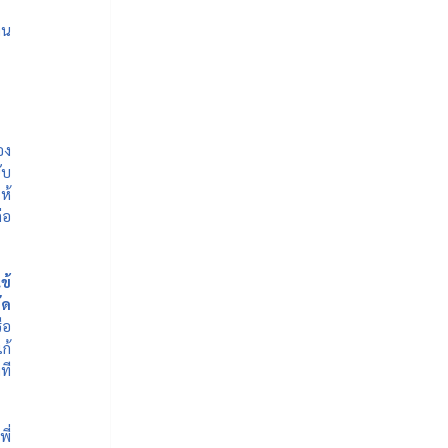
าน
อง
ับ
้ 
่อ
ข้
ัด
ือ
ก้
ี 
ี่