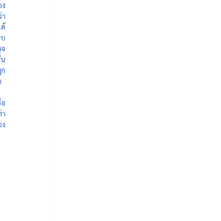
ง 
า 
ด้
อบ
จ 
น 
ุก
ก 
อ 
่า
อง