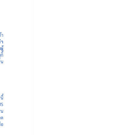
้า
ำ 
ู้
นก็
้น
นี้
S 
ใน
กต
่อ