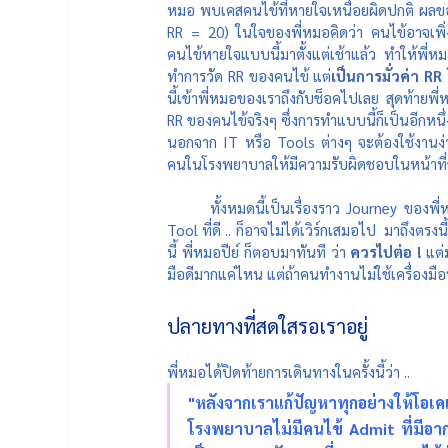
หมอ พบเคสคนไข้ที่หายใจเหนื่อยผิดปกติ ผลของ 
RR = 20) ในใจของพี่หมอคิดว่า คนไข้อาจเพิ่
คนไข้หายใจแบบนี้มาตั้งแต่เช้าแล้ว ทำให้พี
ทำการวัด RR ของคนไข้ แต่
เป็นการมั่วค่า RR 
นี้เข้าพี่หมอของเราถึงกับช็อคไปเลย สุดท้ายพี
RR ของคนไข้จริงๆ ซึ่งการทำแบบนี้ก็เป็นอีกหนึ่
นอกจาก IT หรือ Tools ต่างๆ จะต้องใช้งานง่า
คนในโรงพยาบาลให้มีความรับผิดชอบในหน้าที่
ทั้งหมดนี้เป็นเรื่องราว Journey ของพี่ห
Tool ที่ดี .. ก็อาจไม่ได้เวิร์กเสมอไป  มาถึ
นี้ พี่หมอปีย์ ก็ตอบมาทันที ว่า 
ควรไปต่อ ! 
แต่
มือดีมากแค่ไหน แต่ถ้าคนทำงานไม่ใช้เครื่องมือน
ปลายทางที่สดใสรอเราอยู่
พี่หมอได้ปิดท้ายการเดินทางในครั้งนี้ว่า ..
"หลังจากเราแก้ปัญหาทุกอย่างให้โอเคแล
โรงพยาบาลไม่มีคนไข้ Admit ที่มีอากา