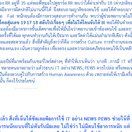
RR อยู่ที่ 35 แต่พอพี่หมอไปดูชาร์ต RR พบว่าได้ค่าเท่ากับ 18 (ค่าปกติขอ
งมีอาการผิดปกติไม่นานนี้ก็ได้ จึงสอบถามญาติของคนไข้ และได้คำตอบมาว่
่หมอ  Fail หนักจนต้องมีการตรวจสอบการทำงานกัน พบว่าผู้ช่วยพยาบาลไม่ไ
โดยสุ่มเลข 19 17 18 สลับไปเรื่อยๆ เพื่อไม่ให้โดนจับได้ !!!
 พอได้ยินคำต
่หมอต้องมีมาตรการขั้นเด็ดขาดเพื่อให้มั่นใจว่าพยาบาลเข้าห้องคนไข้ และตรว
งครั้งที่ได้ผล ทุกคนทำงานกันได้เป๊ะมาก และวัดค่าได้แม่นยำมากทีเดียว ดังนั้
ยและสะดวกแล้ว สิ่งที่สำคัญยิ่งกว่าก็คือ การสร้าง Culture การทำงานของท
ของตนเอง เน้นความถูกต้อง เที่ยงตรง และความปลอดภัยของคนไข้เป็นหลั
มอปีย์ที่มาพร้อมกับเซอร์ไพร์สต่างๆ ที่ทำให้เราเห็นว่า บางที ..การมี IT หรื
งตรงนี้ หลายคนอาจถามว่า แล้วระบบ IT อย่าง NEWS, PEWS ควรไปต่อ หรือพอเท
มันต้องควบคู่ไปกับการสร้าง Human Awareness ด้วย เพราะต่อให้เรามีเครื่
ั้น ก็คงไร้ประโยชน์
้ว สิ่งที่เห็นได้ชัดเลยคือการใช้ IT อย่าง NEWS PEWS ช่วยให้ที่
รหนักแบบที่ไม่ทันรับมือเลย ไม่ใช่ว่า ไม่มีคนไข้อาการหนัก แต่