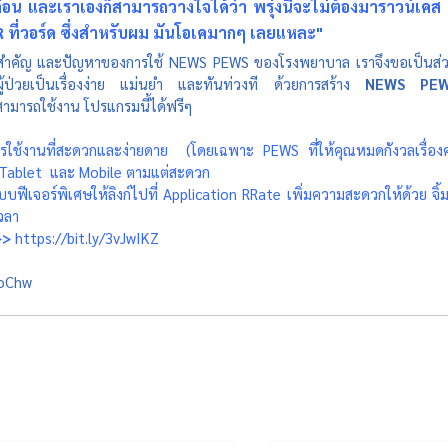
่อน และเราเองก็สามารถวางใจได้ว่า พรุ่งนี้จะไม่ต้องมาราวน์เคส
PR ที่วอร์ด ซึ่งสำหรับผม มันโอเคมากๆ เลยแหละ"
ความสำคัญ และปัญหาของการใช้ NEWS PEWS ของโรงพยาบาล เราจึงขอเป็นส่
้ป่วยเป็นเรื่องง่าย แม่นยำ และทันท่วงที ด้วยการสร้าง
 NEWS PEW
สามารถใช้งาน โปรแกรมนี้ได้ฟรีๆ  
ใช้งานที่สะดวกและง่ายดาย  (โดยเฉพาะ PEWS ที่ให้คุณหมดกังวลเรื่องค่
, Tablet  และ Mobile ตามแต่สะดวก
บฟีเจอร์พิเศษให้ลิงก์ไปที่ Application RRate เพิ่มความสะดวกให้ด้วย จิ้มป
เวลา
> 
https://bit.ly/3vJwIKZ
joChw