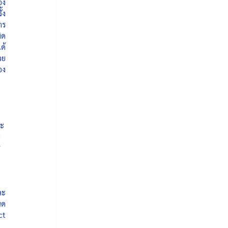
อง
้ง
าร
ิด
ด้
วย
อง
ละ
 
ร
ละ
ด 
t 