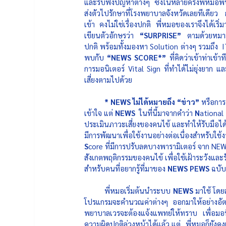
และรับฟังปัญหาต่างๆ ซึ่งในหลายครั้งพี่หมอพ
ส่งตัวไปรักษาที่โรงพยาบาลจังหวัดเลยทีเดียว กา
เข้า คงไม่ใช่เรื่องปกติ พี่หมอของเราจึงได้เร
เขียนตัวอักษรว่า 
“SURPRISE”
 ตามด้วยหมายเ
ปกติ พร้อมทั้งมองหา Solution ต่างๆ รวมถึง  
พบกับ 
“NEWS SCORE*”
 ที่คิดว่าเข้าท่าเข
การมอนิเตอร์ Vital Sign ที่ทำได้ไม่ยุ่งยา
เสี่ยงตามไปด้วย
* NEWS ไม่ได้หมายถึง “ข่าว” 
หรือการ
เข้าใจ แต่ 
NEWS 
 ในที่นี้มาจากคำว่า 
N
ational 
ประเมินภาวะเสี่ยงของคนไข้ และทำให้รับมือได้
มีการพัฒนาเพื่อใช้งานอย่างต่อเนื่องสำหรับใช้ง
S
core ที่มีการปรับลดบางพารามิเตอร์ จาก NEWS
สังเกตพฤติกรรมของคนไข้ เพื่อใช้เฝ้าระวังและรับม
สำหรับคนที่อยากรู้ที่มาของ 
NEWS PEWS 
ฉบับ
พี่หมอเริ่มต้นนำระบบ 
NEWS
 มาใช้ โด
โปรแกรมจะคำนวณค่าต่างๆ ออกมาให้อย่างอัตโนม
พยาบาลเวรจะต้องแจ้งแพทย์ให้ทราบ เพื่อมอน
ความผิดปกติล่วงหน้าได้แล้ว แต่.. พี่หมอก็ยัง