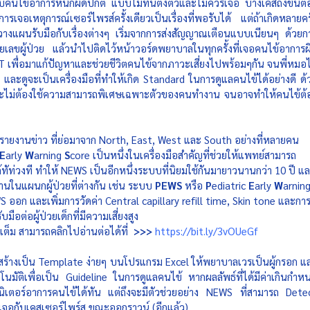
บคนไข้อาการหนักผิดปกติ แบบไม่ทันตั้งตัวและไม่ควรเจอ บางเคสถึงขั้นต้
รเจอเหตุการณ์เซอร์ไพรส์ครั้งเดียวเป็นเรื่องที่พอรับได้ แต่ถ้าเกิดหลายครั
ิ่มวางแผนรับมือกับเรื่องต่างๆ เริ่มจากการส่งสัญญาณเตือนแบบเนียนๆ ด้วยก
ลขผู้ป่วย แล้วนำไปติดไว้หน้าวอร์ดพยาบาลในทุกครั้งที่เจอคนไข้อาการผ
IT เพื่อมาแก้ปัญหาและช่วยชีวิตคนไข้จากภาวะเสี่ยงไปพร้อมๆกัน จนพี่หมอไ
้าที และดูจะเป็นเครื่องมือที่ทำให้เกิด Standard ในการดูแลคนไข้ได้อย่างดี ด้
ก และไม่ต้องใช้ความสามารถพิเศษเฉพาะตัวของคนทำงาน จนอาจทำให้คนไข้ต้
รายงานข่าว ที่ย่อมาจาก North, East, West และ South อย่างที่หลายคน
E
arly 
W
arning 
S
core เป็นหนึ่งในเครื่องมือสำคัญที่ช่วยให้แพทย์สามารถ
ทัท่วงที ทำให้ NEWS เป็นอีกหนึ่งระบบที่นิยมใช้กันมายาวนานกว่า 10 ปี แ
านในแผนกผู้ป่วยที่ต่างกัน เช่น ระบบ 
PEWS
 หรือ 
P
ediatric 
E
arly 
W
arning
 ออก และเพิ่มการวัดค่า Central capillary refill time, Skin tone และกา
ือต่อผู้ป่วยเด็กที่มีความเสี่ยงสูง 
เต็ม สามารถคลิกไปอ่านต่อได้ที่  
>>> 
https://bit.ly/3vOUeGf
ยสร้างเป็น Template ง่ายๆ บนโปรแกรม Excel ให้พยาบาลเวรเป็นผู้กรอก แ
ัติเพื่อเป็น Guideline ในการดูแลคนไข้ หากผลลัพธ์ที่ได้มีค่าเกินกำหน
ิเตอร์อาการคนไข้ได้ทัน แต่ถึงจะมีตัวช่วยอย่าง NEWS ที่สามารถ Detec
คงเจอกับเคสเซอร์ไพร์ส ขณะออกราวน์ (อีกแล้ว) 