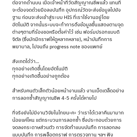
ต่อจากด้านบน เมื่อเจ้าหน้าที่วัดสัญญาณชีพแล้ว แทนที่
จะต้องจดด้วยมือลงบันทึก อุปกรณ์วัดจะส่งข้อมูลไปยัง
ฐาน ก่อนจะส่งเข้าสู่ระบบ HIS ที่เราใช้งานอยู่โดย
อัตโนมัติ จากนั้นระบบจะทำการดึงข้อมูลขึ้นแสดงตามจุด
ต่างๆตามที่ร้องขอหรือตั้งค่าไว้ เช่น ฟอร์มปรอทแบบดิ
จิตัล (ซึ่งมักมีกราฟให้ดูหลากหลาย), หน้าบันทึกการ
พยาบาล, ไปจนถึง progress note ของแพทย์ 
สังเกตได้ว่า...
ทุกอย่างเกิดขึ้นโดยอัตโนมัติ
ทุกอย่างเกิดขึ้นอย่างถูกต้อง
สำหรับคนตัวเล็กตัวน้อยหน้างานแล้ว งานเบ็ดเตล็ดอย่าง
การลอกซ้ำสัญญาณชีพ 4-5 ครั้งได้หายไป 
ที่จริงยังไม่มีงานวิจัยในไทยนะคะ ว่าเราได้เวลาคืนมามาก
น้อยแค่ไหน แต่กระบวนการลอกซ้ำ ซึ่งประกอบด้วยการ
จดลงกระดาษส่วนตัว การจัดทำแบบบันทึก การลอกลง
แบบบันทึก การพล็อตกราฟ การตรวจทาน ฯลฯ ฟัง