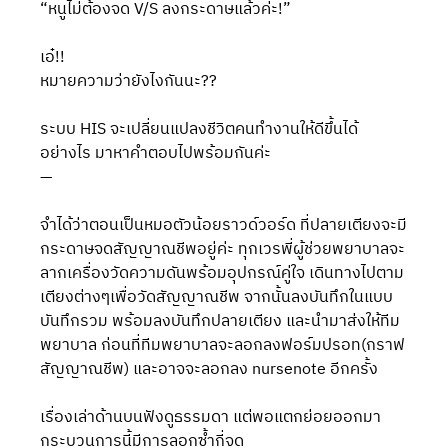
“หนูไม่ต้องจด V/S ลงกระดาษแล้วค่ะ!”
เอ๋!!
หมายความว่ายังไงกันนะ??  
ระบบ HIS จะเปลี่ยนแปลงชีวิตคนทำงานให้ดีขึ้นได้
อย่างไร มาหาคำตอบไปพร้อมกันค่ะ 
—
จำได้ว่าตอนเป็นหมอตัวน้อยราวด์วอร์ด ที่ปลายเตียงจะมี
กระดาษจดสัญญาณชีพอยู่ค่ะ ทุกเวรพี่ผู้ช่วยพยาบาลจะ
ลากเครื่องวัดความดันพร้อมอุปกรณ์คู่ใจ เดินทางไปตาม
เตียงต่างๆเพื่อวัดสัญญาณชีพ จากนั้นลงบันทึกในแบบ
บันทึกรวม พร้อมลงบันทึกปลายเตียง และนำมาส่งให้ทีม
พยาบาล ก่อนที่ทีมพยาบาลจะลอกลงฟอร์มปรอท(กราฟ
สัญญาณชีพ) และอาจจะลอกลง nursenote อีกครั้ง
เรื่องเล่าด้านบนฟังดูธรรมดา แต่พอแตกย่อยออกมา 
กระบวนการนี้มีการลอกซ้ำกี่จุด