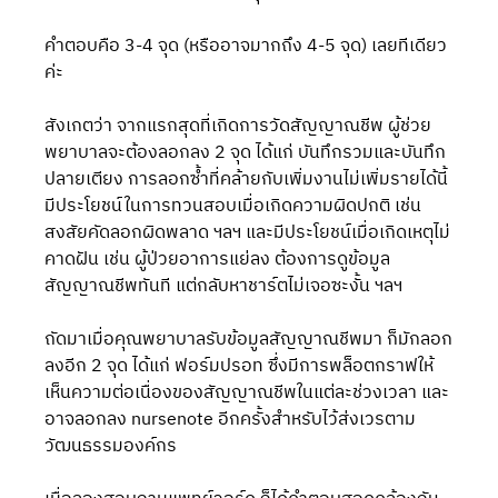
คำตอบคือ 3-4 จุด (หรืออาจมากถึง 4-5 จุด) เลยทีเดียว
ค่ะ
สังเกตว่า จากแรกสุดที่เกิดการวัดสัญญาณชีพ ผู้ช่วย
พยาบาลจะต้องลอกลง 2 จุด ได้แก่ บันทึกรวมและบันทึก
ปลายเตียง การลอกซ้ำที่คล้ายกับเพิ่มงานไม่เพิ่มรายได้นี้ 
มีประโยชน์ในการทวนสอบเมื่อเกิดความผิดปกติ เช่น 
สงสัยคัดลอกผิดพลาด ฯลฯ และมีประโยชน์เมื่อเกิดเหตุไม่
คาดฝัน เช่น ผู้ป่วยอาการแย่ลง ต้องการดูข้อมูล
สัญญาณชีพทันที แต่กลับหาชาร์ตไม่เจอซะงั้น ฯลฯ
ถัดมาเมื่อคุณพยาบาลรับข้อมูลสัญญาณชีพมา ก็มักลอก
ลงอีก 2 จุด ได้แก่ ฟอร์มปรอท ซึ่งมีการพล็อตกราฟให้
เห็นความต่อเนื่องของสัญญาณชีพในแต่ละช่วงเวลา และ
อาจลอกลง nursenote อีกครั้งสำหรับไว้ส่งเวรตาม
วัฒนธรรมองค์กร