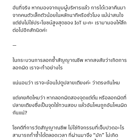
อันที่จริง หากมองจากมุมผู้บริหารแล้ว การได้เวลาคืนมา
จากคนตัวเล็กตัวน้อยในหลักนาทีหรือชั่วโมง แม้น่าสนใจ 
แต่ยังไม่ใช่ประโยชน์สูงสุดของ IoT นะคะ เรามามองให้ลึก
ต่อไปอีกสักนิดค่ะ
—
ในกระบวนการลอกซ้ำสัญญาณชีพ หากสงสัยว่าเกิดการ
ลอกผิด เราจะทำอย่างไร
แน่นอนว่า เราจะย้อนไปดูปลายเตียงค่ะ ว่าตรงกันไหม
แต่เคยคิดไหมว่า หากลอกผิดสองจุดแต่ต้น หรือลอกผิดที่
ปลายเตียงซึ่งเป็นจุดใช้ทวนสอบ แล้วอันไหนถูกอันไหนผิด
กันแน่?
โชคดีที่การวัดสัญญาณชีพ ไม่ใช่กิจกรรมที่เจ็บปวดอะไร 
สามารถทำซ้ำได้ตลอดเวลา ที่ผ่านมาจึง “มัก” ไม่เกิด