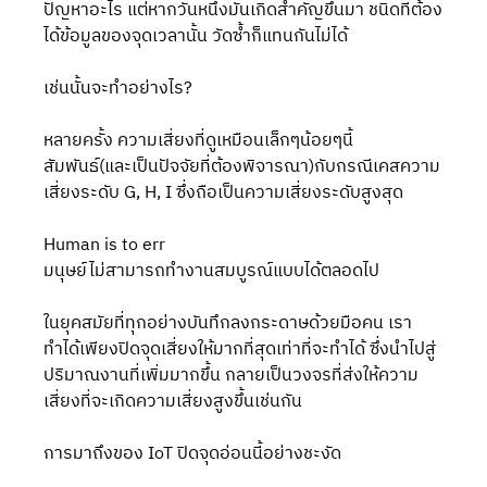
ปัญหาอะไร แต่หากวันหนึ่งมันเกิดสำคัญขึ้นมา ชนิดที่ต้อง
ได้ข้อมูลของจุดเวลานั้น วัดซ้ำก็แทนกันไม่ได้
เช่นนั้นจะทำอย่างไร? 
หลายครั้ง ความเสี่ยงที่ดูเหมือนเล็กๆน้อยๆนี้ 
สัมพันธ์(และเป็นปัจจัยที่ต้องพิจารณา)กับกรณีเคสความ
เสี่ยงระดับ G, H, I ซึ่งถือเป็นความเสี่ยงระดับสูงสุด  
Human is to err
มนุษย์ไม่สามารถทำงานสมบูรณ์แบบได้ตลอดไป
ในยุคสมัยที่ทุกอย่างบันทึกลงกระดาษด้วยมือคน เรา
ทำได้เพียงปิดจุดเสี่ยงให้มากที่สุดเท่าที่จะทำได้ ซึ่งนำไปสู่
ปริมาณงานที่เพิ่มมากขึ้น กลายเป็นวงจรที่ส่งให้ความ
เสี่ยงที่จะเกิดความเสี่ยงสูงขึ้นเช่นกัน 
การมาถึงของ IoT ปิดจุดอ่อนนี้อย่างชะงัด