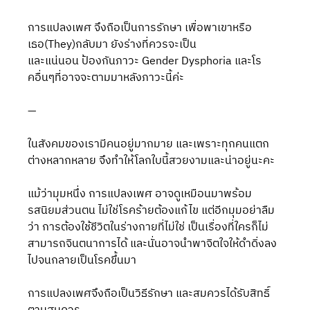
การแปลงเพศ จึงถือเป็นการรักษา เพื่อพาเขาหรือ
เธอ(They)กลับมา ยังร่างที่ควรจะเป็น
และแน่นอน ป้องกันภาวะ Gender Dysphoria และโร
คอื่นๆที่อาจจะตามมาหลังภาวะนี้ค่ะ
—
ในสังคมของเรามีคนอยู่มากมาย และเพราะทุกคนแตก
ต่างหลากหลาย จึงทำให้โลกใบนี้สวยงามและน่าอยู่นะคะ
แม้ว่ามุมหนึ่ง การแปลงเพศ อาจดูเหมือนมาพร้อม
รสนิยมส่วนตน ไม่ใช่โรคร้ายต้องแก้ไข แต่อีกมุมอย่าลืม
ว่า การต้องใช้ชีวิตในร่างกายที่ไม่ใช่ เป็นเรื่องที่ใครก็ไม่
สามารถจินตนาการได้ และนั่นอาจนำพาจิตใจให้ดำดิ่งลง
ไปจนกลายเป็นโรคขึ้นมา
การแปลงเพศจึงถือเป็นวิธีรักษา และสมควรได้รับสิทธิ์