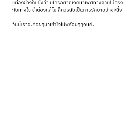
แต่อีกข้างก็แย้งว่า มีใครอยากเกิดมาเพศทางกายไม่ตรง
กับทางใจ จำต้องแก้ไข ก็ควรนับเป็นการรักษาอย่างหนึ่ง
วันนี้เราจะค่อยๆมาเข้าใจไปพร้อมๆๆกันค่ะ 