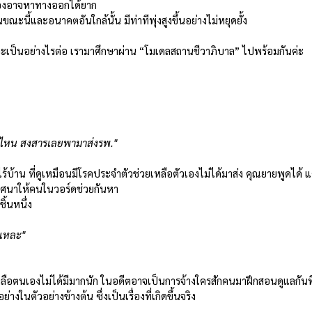
วเองอาจหาทางออกได้ยาก
ขณะนี้และอนาคตอันใกล้นั้น มีท่าทีพุ่งสูงขึ้นอย่างไม่หยุดยั้ง 
ะเป็นอย่างไรต่อ เรามาศึกษาผ่าน “โมเดลสถานชีวาภิบาล” ไปพร้อมกันค่ะ 
ยู่ไหน สงสารเลยพามาส่งรพ."
ไร้บ้าน ที่ดูเหมือนมีโรคประจำตัวช่วยเหลือตัวเองไม่ได้มาส่ง คุณยายพูดได้ แ
ริศนาให้คนในวอร์ดช่วยกันหา
ิ้นหนึ่ง
นแหละ"
หลือตนเองไม่ได้มีมากนัก ในอดีตอาจเป็นการจ้างใครสักคนมาฝึกสอนดูแลกันที
ในตัวอย่างข้างต้น ซึ่งเป็นเรื่องที่เกิดขึ้นจริง