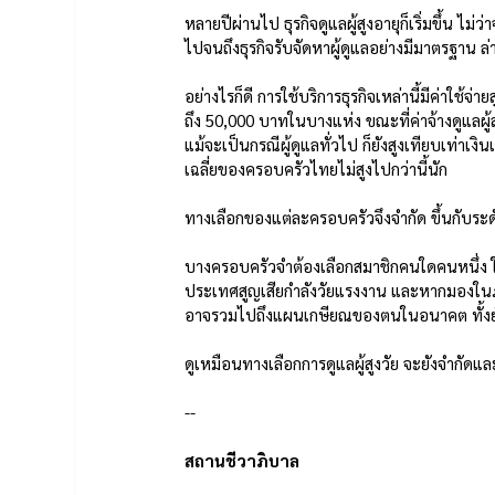
หลายปีผ่านไป ธุรกิจดูแลผู้สูงอายุก็เริ่มขึ้น ไม่
ไปจนถึงธุรกิจรับจัดหาผู้ดูแลอย่างมีมาตรฐาน ล
อย่างไรก็ดี การใช้บริการธุรกิจเหล่านี้มีค่าใช้จ่
ถึง 50,000 บาทในบางแห่ง ขณะที่ค่าจ้างดูแลผู้
แม้จะเป็นกรณีผู้ดูแลทั่วไป ก็ยังสูงเทียบเท่า
เฉลี่ยของครอบครัวไทยไม่สูงไปกว่านี้นัก 
ทางเลือกของแต่ละครอบครัวจึงจำกัด ขึ้นกับระ
บางครอบครัวจำต้องเลือกสมาชิกคนใดคนหนึ่ง ให
ประเทศสูญเสียกำลังวัยแรงงาน และหากมองในภา
อาจรวมไปถึงแผนเกษียณของตนในอนาคต ทั้งยัง
ดูเหมือนทางเลือกการดูแลผู้สูงวัย จะยังจำกัดแ
--
สถานชีวาภิบาล