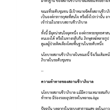
มาตรฐาน ของสถานชีวาภิบาลแต่ละแห่งอย่าง
ขณะที่ระดับชุมชน มีเป้าหมายจัดตั้งสถานชีวา
เป็นองค์กรการกุศลที่สนใจ หรือยิ่งไปกว่านั้น อ
เข้าร่วมในระบบสถานชีวาภิบาล 
ทั้งนี้ มีจุดน่าสนใจจุดหนึ่ง องค์กรพระพุทธ
ตนเองได้ หรือในทางกลับกัน ภิกษุสงฆ์หลายรูป 
ดูแลผู้ป่วยติดเตียงโดยพื้นฐานในระดับหนึ่ง
นโยบายสถานชีวาภิบาลในขณะนี้ จึงเริ่มเดิมหน
ภิบาลในระดับชุมชน
--
ความท้าทายของสถานชีวาภิบาล
นโยบายสถานชีวาภิบาล แม้มีความเหมาะสมกับประ
ท้าทาย มีร่องรอยอุปสรรคในหลายแง่มุม
ปัจจุบัน บุคลากรในระบบสาธารณสุข อยู่ในภา