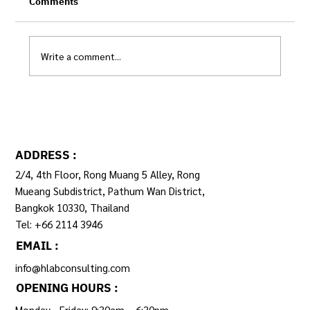
Comments
Write a comment...
ระบบข้อมูลกลางฯ กับการปฏิรูประบบเบิกจ่าย
ADDRESS :
2/4, 4th Floor, Rong Muang 5 Alley, Rong
Mueang Subdistrict, Pathum Wan District,
Bangkok 10330, Thailand
Tel: +66 2114 3946
EMAIL :
info@hlabconsulting.com
OPENING HOURS :
Monday - Friday: 9:30am – 6:30pm ​