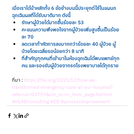
เมื่อเราได้นำหลักทั้ง 6 ข้อข้างบนนี้ประยุกต์ใช้ในแผนก
ฉุกเฉินผลที่ได้รับมาดีมาก ดังนี้
รักษาผู้ป่วยได้มากขึ้นร้อยละ 53 
คะแนนความพึงพอใจจากผู้ป่วยเพิ่มสูงขึ้นเป็นร้อย
ละ 70 
ลดเวลาทำหัตการลงมากกว่าร้อยละ 40 ผู้ป่วย ผู้
ป่วยโดยเฉลี่ยรอน้อยกว่า 8 นาที
ที่สำคัญทุกคนที่เข้ามาในห้องฉุกเฉินได้พบแพทย์ทุก
คน และรองรับผู้ป่วยจากรถโรงพยาบาลได้ทุกราย
ที่มา : 
https://hbr.org/2015/12/how-we-
transformed-emergency-care-at-our-hospital?
referral=03759&cm_vc=rr_item_page.bottom
#HLABconsulting
#ED
#processimprovement