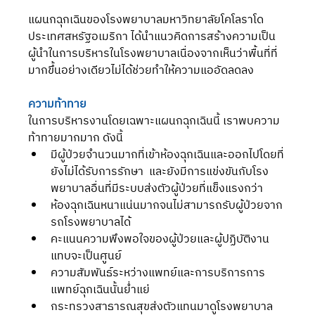
แผนกฉุกเฉินของโรงพยาบาลมหาวิทยาลัยโคโลราโด 
ประเทศสหรัฐอเมริกา ได้นำแนวคิดการสร้างความเป็น
ผู้นำในการบริหารในโรงพยาบาลเนื่องจากเห็นว่าพื้นที่ที่
มากขึ้นอย่างเดียวไม่ได้ช่วยทำให้ความแออัดลดลง
ความท้าทาย
ในการบริหารงานโดยเฉพาะแผนกฉุกเฉินนี้ เราพบความ
ท้าทายมากมาก ดังนี้ 
มีผู้ป่วยจำนวนมากที่เข้าห้องฉุกเฉินและออกไปโดยที่
ยังไม่ได้รับการรักษา  และยังมีการแข่งขันกับโรง
พยาบาลอื่นที่มีระบบส่งตัวผู้ป่วยที่แข็งแรงกว่า  
ห้องฉุกเฉินหนาแน่นมากจนไม่สามารถรับผู้ป่วยจาก
รถโรงพยาบาลได้  
คะแนนความพึงพอใจของผู้ป่วยและผู้ปฏิบัติงาน
แทบจะเป็นศูนย์  
ความสัมพันธ์ระหว่างแพทย์และการบริการการ
แพทย์ฉุกเฉินนั้นย่ำแย่  
กระทรวงสาธารณสุขส่งตัวแทนมาดูโรงพยาบาล