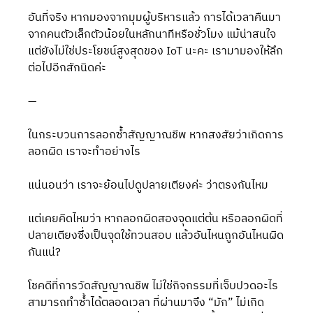
อันที่จริง หากมองจากมุมผู้บริหารแล้ว การได้เวลาคืนมา
จากคนตัวเล็กตัวน้อยในหลักนาทีหรือชั่วโมง แม้น่าสนใจ 
แต่ยังไม่ใช่ประโยชน์สูงสุดของ IoT นะคะ เรามามองให้ลึก
ต่อไปอีกสักนิดค่ะ
—
ในกระบวนการลอกซ้ำสัญญาณชีพ หากสงสัยว่าเกิดการ
ลอกผิด เราจะทำอย่างไร
แน่นอนว่า เราจะย้อนไปดูปลายเตียงค่ะ ว่าตรงกันไหม
แต่เคยคิดไหมว่า หากลอกผิดสองจุดแต่ต้น หรือลอกผิดที่
ปลายเตียงซึ่งเป็นจุดใช้ทวนสอบ แล้วอันไหนถูกอันไหนผิด
กันแน่?
โชคดีที่การวัดสัญญาณชีพ ไม่ใช่กิจกรรมที่เจ็บปวดอะไร 
สามารถทำซ้ำได้ตลอดเวลา ที่ผ่านมาจึง “มัก” ไม่เกิด