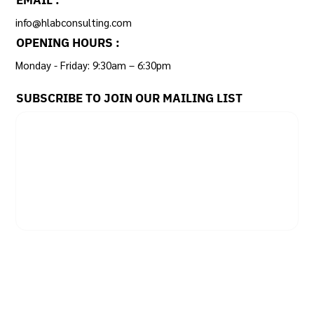
EMAIL :
info@hlabconsulting.com
OPENING HOURS :
Monday - Friday: 9:30am – 6:30pm ​
SUBSCRIBE TO JOIN OUR MAILING LIST
Email
*
Yes, subscribe me to your newsletter.
SUBSCRIBE