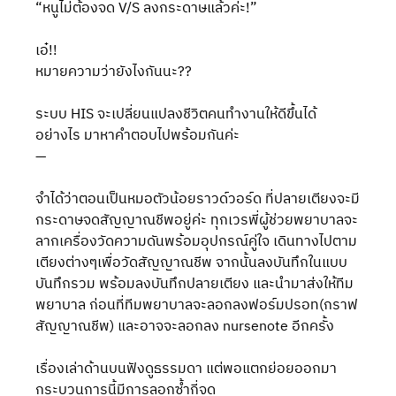
“หนูไม่ต้องจด V/S ลงกระดาษแล้วค่ะ!”
เอ๋!!
หมายความว่ายังไงกันนะ??  
ระบบ HIS จะเปลี่ยนแปลงชีวิตคนทำงานให้ดีขึ้นได้
อย่างไร มาหาคำตอบไปพร้อมกันค่ะ 
—
จำได้ว่าตอนเป็นหมอตัวน้อยราวด์วอร์ด ที่ปลายเตียงจะมี
กระดาษจดสัญญาณชีพอยู่ค่ะ ทุกเวรพี่ผู้ช่วยพยาบาลจะ
ลากเครื่องวัดความดันพร้อมอุปกรณ์คู่ใจ เดินทางไปตาม
เตียงต่างๆเพื่อวัดสัญญาณชีพ จากนั้นลงบันทึกในแบบ
บันทึกรวม พร้อมลงบันทึกปลายเตียง และนำมาส่งให้ทีม
พยาบาล ก่อนที่ทีมพยาบาลจะลอกลงฟอร์มปรอท(กราฟ
สัญญาณชีพ) และอาจจะลอกลง nursenote อีกครั้ง
เรื่องเล่าด้านบนฟังดูธรรมดา แต่พอแตกย่อยออกมา 
กระบวนการนี้มีการลอกซ้ำกี่จุด