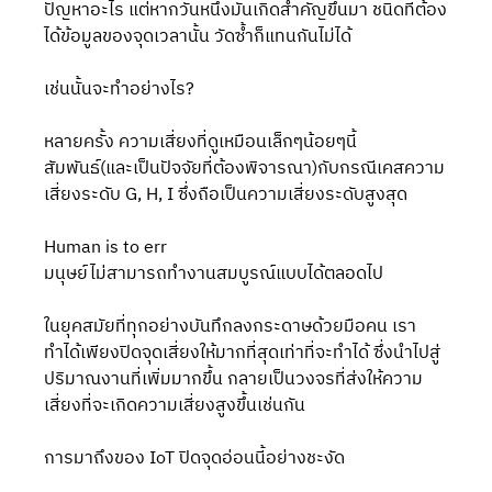
ปัญหาอะไร แต่หากวันหนึ่งมันเกิดสำคัญขึ้นมา ชนิดที่ต้อง
ได้ข้อมูลของจุดเวลานั้น วัดซ้ำก็แทนกันไม่ได้
เช่นนั้นจะทำอย่างไร? 
หลายครั้ง ความเสี่ยงที่ดูเหมือนเล็กๆน้อยๆนี้ 
สัมพันธ์(และเป็นปัจจัยที่ต้องพิจารณา)กับกรณีเคสความ
เสี่ยงระดับ G, H, I ซึ่งถือเป็นความเสี่ยงระดับสูงสุด  
Human is to err
มนุษย์ไม่สามารถทำงานสมบูรณ์แบบได้ตลอดไป
ในยุคสมัยที่ทุกอย่างบันทึกลงกระดาษด้วยมือคน เรา
ทำได้เพียงปิดจุดเสี่ยงให้มากที่สุดเท่าที่จะทำได้ ซึ่งนำไปสู่
ปริมาณงานที่เพิ่มมากขึ้น กลายเป็นวงจรที่ส่งให้ความ
เสี่ยงที่จะเกิดความเสี่ยงสูงขึ้นเช่นกัน 
การมาถึงของ IoT ปิดจุดอ่อนนี้อย่างชะงัด