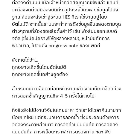
ต่อจากด้านบน เมื่อเจ้าหน้าที่วัดสัญญาณชีพแล้ว แทนที่
จะต้องจดด้วยมือลงบันทึก อุปกรณ์วัดจะส่งข้อมูลไปยัง
ฐาน ก่อนจะส่งเข้าสู่ระบบ HIS ที่เราใช้งานอยู่โดย
อัตโนมัติ จากนั้นระบบจะทำการดึงข้อมูลขึ้นแสดงตามจุด
ต่างๆตามที่ร้องขอหรือตั้งค่าไว้ เช่น ฟอร์มปรอทแบบดิ
จิตัล (ซึ่งมักมีกราฟให้ดูหลากหลาย), หน้าบันทึกการ
พยาบาล, ไปจนถึง progress note ของแพทย์ 
สังเกตได้ว่า...
ทุกอย่างเกิดขึ้นโดยอัตโนมัติ
ทุกอย่างเกิดขึ้นอย่างถูกต้อง
สำหรับคนตัวเล็กตัวน้อยหน้างานแล้ว งานเบ็ดเตล็ดอย่าง
การลอกซ้ำสัญญาณชีพ 4-5 ครั้งได้หายไป 
ที่จริงยังไม่มีงานวิจัยในไทยนะคะ ว่าเราได้เวลาคืนมามาก
น้อยแค่ไหน แต่กระบวนการลอกซ้ำ ซึ่งประกอบด้วยการ
จดลงกระดาษส่วนตัว การจัดทำแบบบันทึก การลอกลง
แบบบันทึก การพล็อตกราฟ การตรวจทาน ฯลฯ ฟัง