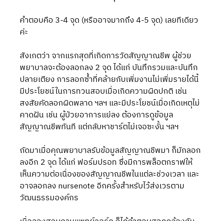
คำตอบคือ 3-4 จุด (หรืออาจมากถึง 4-5 จุด) เลยทีเดียว
ค่ะ
สังเกตว่า จากแรกสุดที่เกิดการวัดสัญญาณชีพ ผู้ช่วย
พยาบาลจะต้องลอกลง 2 จุด ได้แก่ บันทึกรวมและบันทึก
ปลายเตียง การลอกซ้ำที่คล้ายกับเพิ่มงานไม่เพิ่มรายได้นี้ 
มีประโยชน์ในการทวนสอบเมื่อเกิดความผิดปกติ เช่น 
สงสัยคัดลอกผิดพลาด ฯลฯ และมีประโยชน์เมื่อเกิดเหตุไม่
คาดฝัน เช่น ผู้ป่วยอาการแย่ลง ต้องการดูข้อมูล
สัญญาณชีพทันที แต่กลับหาชาร์ตไม่เจอซะงั้น ฯลฯ
ถัดมาเมื่อคุณพยาบาลรับข้อมูลสัญญาณชีพมา ก็มักลอก
ลงอีก 2 จุด ได้แก่ ฟอร์มปรอท ซึ่งมีการพล็อตกราฟให้
เห็นความต่อเนื่องของสัญญาณชีพในแต่ละช่วงเวลา และ
อาจลอกลง nursenote อีกครั้งสำหรับไว้ส่งเวรตาม
วัฒนธรรมองค์กร