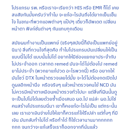
โปรแกรม รพ. หรือเราจะเรียกว่า HIS หรือ EMR ก็ได้ เคย
สงสัยกันมั้ยครับว่าทำไม จะแก้อะไรมันถึงได้ยากเย็นเข็น
ใจ ในขณะที่พวกแอพต่างๆ แป๊ปๆ เดี๋ยวก็อัพเดต เปลี่ยน
หน้าตา ฟังก์ชั่นต่างๆ กันแทบทุกเดือน 
สมัยผมทำงานเป็นแพทย์ (จริงๆสมัยนี้ก็ยังเป็นแพทย์อยู่
นินา) สิ่งที่กวนใจที่สุดคือ ทำไมโปรแกรมมันเปลี่ยนให้เป็น
แบบนี้ไม่ได้ แบบนั้นไม่ได้ อยากให้มีช่องแยกยาประจำกับ
ไม่ประจำออก เวลากด remed มันจะได้ไม่ต้องไป remed 
ยาไม่ประจำ (พวกยาแก้ปวด อะไรพวกนี้) หรือ อยากให้
มันโชว์ DTX ในหน้าตรวจเลยได้มั้ย จะได้ไม่ต้องกดเปิดไป
ดูผลอีกหน้านึง  หรือจริงๆ แล้วหน้าตรวจคนไข้ NCD มัน
ไม่ควรมีหน้าตาเหมือนหน้าตรวจทั่วไปนะ แต่สิ่งที่ฝันนั้นดู
จะเป็นไปไม่ได้เลยด้วยซ้ำเมื่อเสนอ ผอ.ไป แน่ล่ะ ผอ.ไม่ใช่
คนสร้างโปรแกรมนี่นา เขาก็คงแก้อะไรไม่เป็น แต่กระนั้น
เลย เราเอาเงินจ่ายไปให้เขาก็ควรแก้ให้รึเปล่า แต่ทั้งๆ ที่มี
เงิน มันกลับทำไม่ได้ หรือทำได้ ก็ใช้เวลานานมากกกกก
กกก จนกว่าจะแก้เสร็จเราก็ออกจากที่นั่นแล้ว