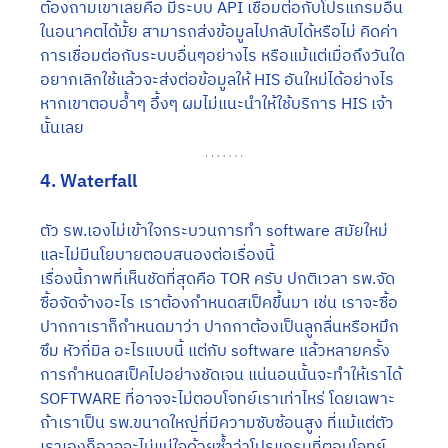
ต้องถามเขาเลยคือ มีระบบ API เชื่อมต่อกับโปรแกรมอื่น
ในอนาคตได้มั้ย สามารถส่งข้อมูลไปกลับได้หรือไม่ คิดค่า
การเชื่อมต่อกับระบบอื่นๆอย่างไร หรือแม้แต่เมื่อถึงวันใด
อยากเลิกใช้แล้วจะส่งต่อข้อมูลให้ HIS อันใหม่ได้อย่างไร 
หากเขาตอบอ้ำๆ อึ้งๆ ผมไม่แนะนำให้ใช้บริการ HIS เจ้า
นั้นเลย
4. Waterfall
ตัว รพ.เองไม่เข้าใจกระบวนการทำ software สมัยใหม่ 
และไม่มีนโยบายตอบสนองต่อเรื่องนี้
เรื่องนี้ภาพที่เห็นชัดที่สุดคือ TOR ครับ ปกติเวลา รพ.จัด
ซื้อจัดจ้างอะไร เราต้องกำหนดสเป็คขึ้นมา เช่น เราจะซื้อ
ปากกาเราก็กำหนดมาว่า ปากกาต้องเป็นลูกลื่นหรือหมึก
ซึม หัวกี่มิล อะไรแบบนี้ แต่กับ software แล้วหลายครั้ง
การกำหนดสเป็คไปอย่างชัดเจน แน่นอนนั้นจะทำให้เราได้ 
SOFTWARE ที่อาจจะไม่ตอบโจทย์เราเท่าไหร่ โดยเฉพาะ
ถ้าเราเป็น รพ.ขนาดใหญ่ที่มีความซับซ้อนสูง ที่แม้แต่ตัว
เราเองก็อาจจะไม่แน่ใจด้วยซ้ำว่าโปรแกรมที่ตอบโจทย์