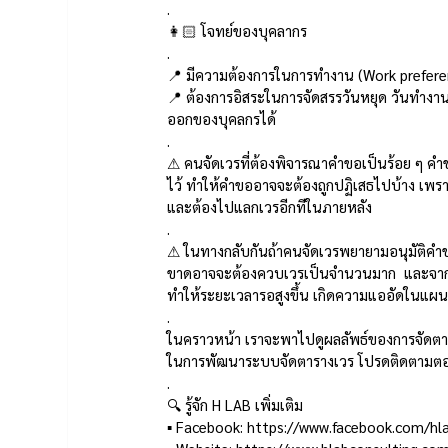
.
👩🏻 โจทย์ของบุคลากร 
.
📍 มีความต้องการในการทำงาน (Work preferenc
📍 ต้องการอิสระในการจัดสรรวันหยุด วันทำงาน
ออกของบุคลกรได้    
.
⚠ คนจัดเวรที่ต้องพิจารณาคำขอเป็นร้อย ๆ คำ
ไว้ ทำให้คำขออาจจะต้องถูกปฏิเสธไปบ้าง เพร
และต้องไปแลกเวรอีกทีในภายหลัง    
.
⚠ ในทางกลับกันถ้าคนจัดเวรพยายามอนุมัติคำขอทั
ขาดอาจจะต้องควบเวรเป็นจำนวนมาก  และจากสถิ
ทำให้ระยะเวลารอสูงขึ้น เกิดความแออัดในแผน
.
ในคราวหน้า เราจะพาไปดูผลลัพธ์ของการจัดตารา
ในการพัฒนาระบบจัดตารางเวร โปรดติดตามตอ
.
🔍 รู้จัก H LAB เพิ่มเติม 
▪ Facebook: https://www.facebook.com/hla