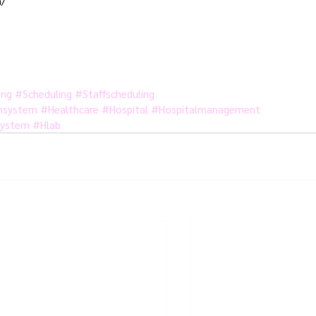
/ 
ing
#Scheduling
#Staffscheduling
hsystem
#Healthcare
#Hospital
#Hospitalmanagement
system
#Hlab