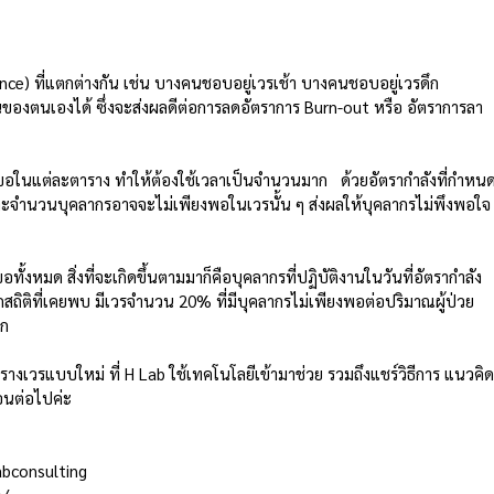
e) ที่แตกต่างกัน เช่น บางคนชอบอยู่เวรเช้า บางคนชอบอยู่เวรดึก 
ของตนเองได้ ซึ่งจะส่งผลดีต่อการลดอัตราการ Burn-out หรือ อัตราการลา
ขอในแต่ละตาราง ทำให้ต้องใช้เวลาเป็นจำนวนมาก   ด้วยอัตรากำลังที่กำหน
าะจำนวนบุคลากรอาจจะไม่เพียงพอในเวรนั้น ๆ ส่งผลให้บุคลากรไม่พึงพอใจ
้งหมด สิ่งที่จะเกิดขึ้นตามมาก็คือบุคลากรที่ปฏิบัติงานในวันที่อัตรากำลัง
ติที่เคยพบ มีเวรจำนวน 20% ที่มีบุคลากรไม่เพียงพอต่อปริมาณผู้ป่วย 
ก 
งเวรแบบใหม่ ที่ H Lab ใช้เทคโนโลยีเข้ามาช่วย รวมถึงแชร์วิธีการ แนวคิ
นต่อไปค่ะ 
bconsulting 