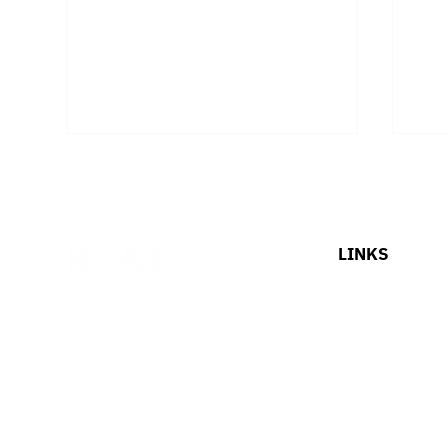
LINKS
HOME
OUR SOLUTIONS
“ถ้ายุงจะกัด มันไม่เลือกสัญชาติ”
ระบ
ABOUT US
ปฏิ
BLOG
JOB
CONTACT US