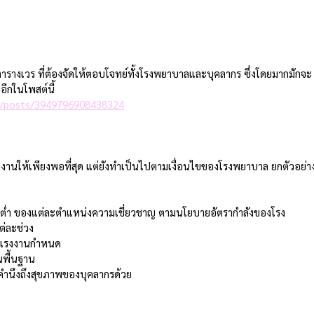
ตารางเวร ที่ต้องจัดให้ตอบโจทย์ทั้งโรงพยาบาลและบุคลากร ซึ่งโดยมากมักจะ
ีกในโพสต์นี้ 
g/posts/3949796908438324
ำงานให้เพียงพอที่สุด แต่ยังทำเป็นไปตามเงื่อนไขของโรงพยาบาล ยกตัวอย่า
้นต่ำ ของแต่ละตำแหน่งความเชี่ยวชาญ ตามนโยบายอัตรากำลังของโรง
่ละช่วง  
ยแรงงานกำหนด 
นพื้นฐาน 
งคำนึงถึงสุขภาพของบุคลากรด้วย 