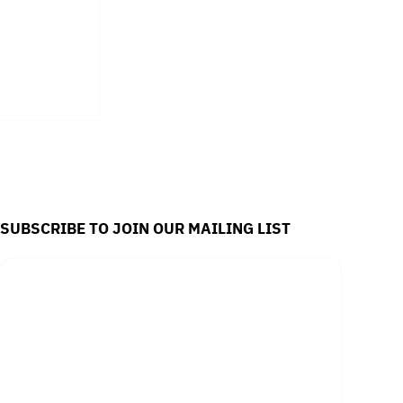
SUBSCRIBE TO JOIN OUR MAILING LIST
Email
*
่ภาพมายา
ิง
Yes, subscribe me to your newsletter.
SUBSCRIBE