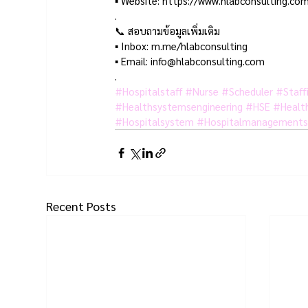
▪ Website: https://www.hlabconsulting.com
. 
📞 สอบถามข้อมูลเพิ่มเติม
▪ Inbox: m.me/hlabconsulting 
▪ Email: info@hlabconsulting.com
.
#Hospitalstaff
#Nurse
#Scheduler
#Staff
#Healthsystemsengineering
#HSE
#Healt
#Hospitalsystem
#Hospitalmanagement
Recent Posts